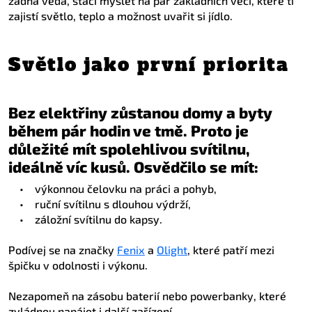
žádná věda, stačí myslet na pár základních věcí, které ti
zajistí světlo, teplo a možnost uvařit si jídlo.
Světlo jako první priorita
Bez elektřiny zůstanou domy a byty
během pár hodin ve tmě. Proto je
důležité mít spolehlivou svítilnu,
ideálně víc kusů. Osvědčilo se mít:
•
výkonnou čelovku na práci a pohyb,
•
ruční svítilnu s dlouhou výdrží,
•
záložní svítilnu do kapsy.
Podívej se na značky
Fenix
a
Olight
, které patří mezi
špičku v odolnosti i výkonu.
Nezapomeň na zásobu baterií nebo powerbanky, které
zvládnou napájet i další zařízení.