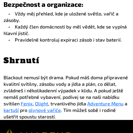
Bezpečnost a organizace:
•
Vždy měj přehled, kde je uložené světlo, vařič a
zásoby.
•
Každý člen domácnosti by měl vědět, kde se vypíná
hlavní jistič.
•
Pravidelně kontroluj expiraci zásob i stav baterií.
Shrnutí
Blackout nemusí být drama. Pokud máš doma připravené
kvalitní svítilny, zásobu vody a jídla a plán, co dělat,
zvládneš i několikadenní výpadek v klidu. A pokud ještě
nemáš potřebné vybavení, podívej se na naši nabídku
svítilen
Fenix
,
Olight
, trvanlivého jídla
Adventure Menu
a
kartuší
pro
plynové vařiče
. Tím můžeš sobě i rodině
ušetřit spoustu starostí.