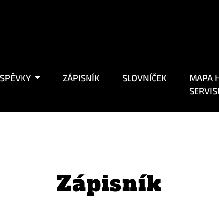
ÍSPĚVKY
ZÁPISNÍK
SLOVNÍČEK
MAPA H
SERVIS
Zápisník