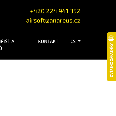
+420 224 941 352
airsoft@anareus.cz
ŘIŠŤ A
KONTAKT
CS
Ů