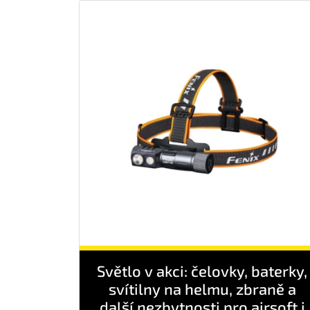
Světlo v akci: čelovky, baterky,
svítilny na helmu, zbraně a
další nezbytnosti pro airsoft i