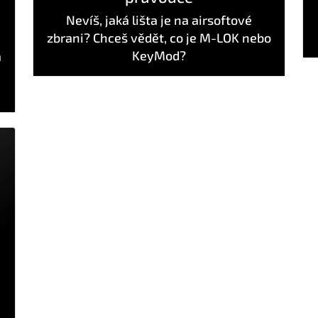
Nevíš, jaká lišta je na airsoftové
zbrani? Chceš vědět, co je M-LOK nebo
KeyMod?
a