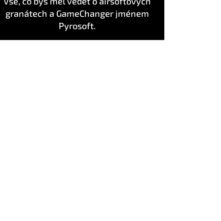
Vše, co bys měl vědět o airsoftových
granátech a GameChanger jménem
Pyrosoft.