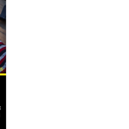
é
í
i