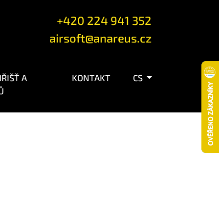
+420 224 941 352
airsoft@anareus.cz
ŘIŠŤ A
KONTAKT
CS
Ů