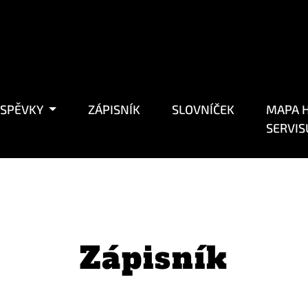
ÍSPĚVKY
ZÁPISNÍK
SLOVNÍČEK
MAPA H
SERVIS
Zápisník