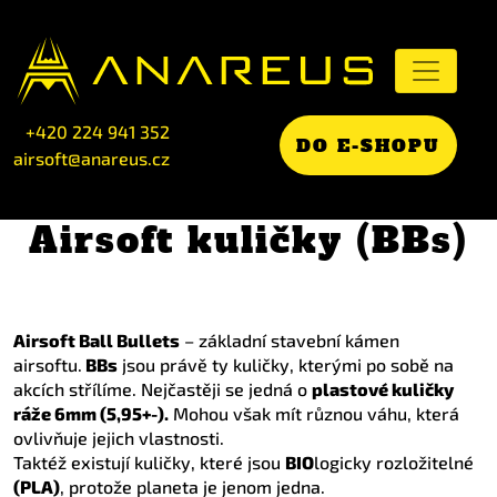
+420 224 941 352
DO E-SHOPU
airsoft@anareus.cz
Airsoft kuličky (BBs)
Airsoft Ball Bullets
– základní stavební kámen
airsoftu.
BBs
jsou právě ty kuličky, kterými po sobě na
akcích střílíme. Nejčastěji se jedná o
plastové kuličky
ráže 6mm (5,95+-).
Mohou však mít různou váhu, která
ovlivňuje jejich vlastnosti.
Taktéž existují kuličky, které jsou
BIO
logicky rozložitelné
(PLA)
, protože planeta je jenom jedna.