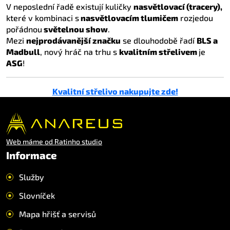
V neposlední řadě existují kuličky
nasvětlovací (tracery),
které v kombinaci s
nasvětlovacím tlumičem
rozjedou
pořádnou
světelnou show
.
Mezi
nejprodávanější značku
se dlouhodobě řadí
BLS a
Madbull
, nový hráč na trhu s
kvalitním střelivem
je
ASG
!
Kvalitní střelivo nakupujte zde!
Web máme od Ratinho studio
Informace
Služby
Slovníček
Mapa hřišť a servisů