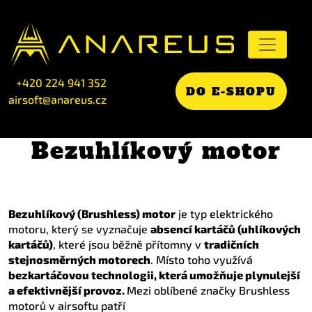
+420 224 941 352
DO E-SHOPU
airsoft@anareus.cz
Bezuhlíkový motor
Bezuhlíkový (Brushless) motor
je typ elektrického
motoru, který se vyznačuje
absencí kartáčů (uhlíkových
kartáčů)
, které jsou běžně přítomny v
tradičních
stejnosměrných motorech
. Místo toho využívá
bezkartáčovou technologii, která umožňuje plynulejší
a efektivnější provoz.
Mezi oblíbené značky Brushless
motorů v airsoftu patří