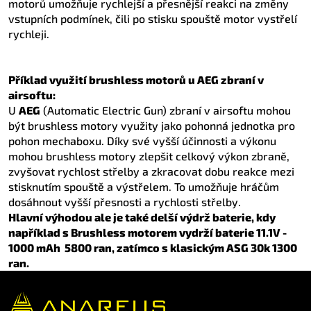
motorů umožňuje rychlejší a přesnější reakci na změny
vstupních podmínek, čili po stisku spouště motor vystřelí
rychleji.
Příklad využití brushless motorů u AEG zbraní v
airsoftu:
U
AEG
(Automatic Electric Gun) zbraní v airsoftu mohou
být brushless motory využity jako pohonná jednotka pro
pohon mechaboxu. Díky své vyšší účinnosti a výkonu
mohou brushless motory zlepšit celkový výkon zbraně,
zvyšovat rychlost střelby a zkracovat dobu reakce mezi
stisknutím spouště a výstřelem. To umožňuje hráčům
dosáhnout vyšší přesnosti a rychlosti střelby.
Hlavní výhodou ale je také delší výdrž baterie, kdy
například s Brushless motorem vydrží baterie 11.1V -
1000 mAh 5800 ran, zatímco s klasickým ASG 30k 1300
ran.