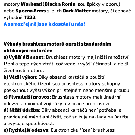
motory
Warhead
(
Black
a
Ronin
jsou špičky v oboru)
nebo
Specna Arms
s jejich
Dark Matter
motory, či cenově
výhodné
T238.
A samozřejmě jsou k dostání u nás!
Výhody brushless motorů oproti standardním
uhlíkovým motorům:
a) Vyšší účinnost:
Brushless motory mají nižší množství
tření a tepelných ztrát, což vede k vyšší účinnosti a delší
životnosti motoru.
b) Větší výkon:
Díky absenci kartáčů a použití
elektronického řízení jsou brushless motory schopny
poskytnout vyšší výkon při stejném nebo menším proudu.
c) Plynulejší provoz:
Brushless motory mají lineární
odezvu a minimalizují rázy a vibrace při provozu.
d) Nižší údržba:
Díky absenci kartáčů není potřeba je
pravidelně měnit ani čistit, což snižuje náklady na údržbu
a zvyšuje spolehlivost.
e) Rychlejší odezva:
Elektronické řízení brushless