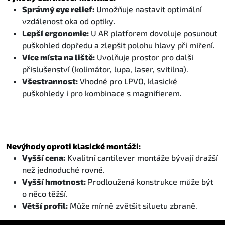
Správný eye relief:
Umožňuje nastavit optimální
vzdálenost oka od optiky.
Lepší ergonomie:
U AR platforem dovoluje posunout
puškohled dopředu a zlepšit polohu hlavy při míření.
Více místa na liště:
Uvolňuje prostor pro další
příslušenství (kolimátor, lupa, laser, svítilna).
Všestrannost:
Vhodné pro LPVO, klasické
puškohledy i pro kombinace s magnifierem.
Nevýhody oproti klasické montáži:
Vyšší cena:
Kvalitní cantilever montáže bývají dražší
než jednoduché rovné.
Vyšší hmotnost:
Prodloužená konstrukce může být
o něco těžší.
Větší profil:
Může mírně zvětšit siluetu zbraně.