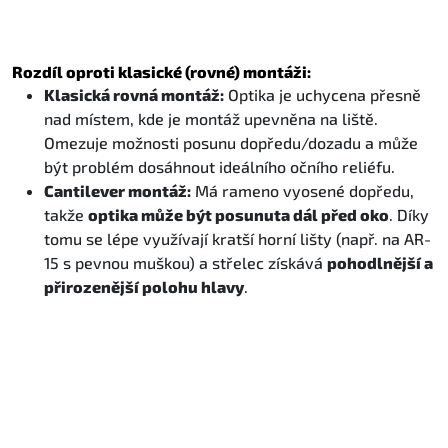
Rozdíl oproti klasické (rovné) montáži:
Klasická rovná montáž:
Optika je uchycena přesně
nad místem, kde je montáž upevněna na liště.
Omezuje možnosti posunu dopředu/dozadu a může
být problém dosáhnout ideálního očního reliéfu.
Cantilever montáž:
Má rameno vyosené dopředu,
takže
optika může být posunuta dál před oko
. Díky
tomu se lépe využívají kratší horní lišty (např. na AR-
15 s pevnou muškou) a střelec získává
pohodlnější a
přirozenější polohu hlavy
.