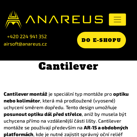
+420 224 941 352
DO E-SHOPU
airsoft@anareus.cz
Cantilever
Cantilever montáž
je speciální typ montáže pro
optiku
nebo kolimátor
, která má prodloužené (vyosené)
uchycení směrem dopředu. Tento design umožňuje
posunout optiku dál před střelce
, aniž by musela být
uchycena přímo na vzdálenější části lišty. Cantilever
montáže se používají především na
AR-15 a obdobných
platformách
, kde je nutné zajistit správný oční reliéf