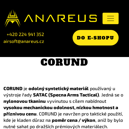
+420 224 941 352
DO E-SHOPU
airsoft@anareus.cz
CORUND
CORUND
je
odolný syntetický materiál
používaný u
výstroje řady
SATAC (Specna Arms Tactical)
. Jedná se o
nylonovou tkaninu
vyvinutou s cílem nabídnout
vysokou mechanickou odolnost, nízkou hmotnost a
příznivou cenu
. CORUND je navržen pro taktické použití,
kde je kladen důraz na
poměr cena / výkon
, aniž by bylo
nutné sahat po dražších prémiových materiálech.