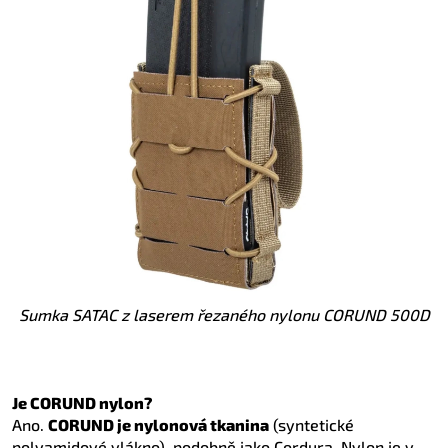
Sumka SATAC z laserem řezaného nylonu CORUND 500D
Je CORUND nylon?
Ano.
CORUND je nylonová tkanina
(syntetické
polyamidové vlákno), podobně jako Cordura. Nylon je v