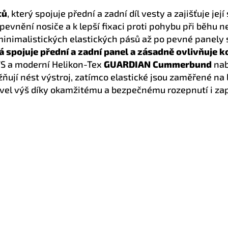
tů
, který spojuje přední a zadní díl vesty a zajišťuje jej
zpevnění nosiče a k lepší fixaci proti pohybu při běhu 
minimalistických elastických pásů až po pevné panel
rá spojuje přední a zadní panel a zásadně ovlivňuje 
AVS a moderní Helikon-Tex
GUARDIAN Cummerbund
nab
jí nést výstroj, zatímco elastické jsou zaměřené na 
vel výš díky okamžitému a bezpečnému rozepnutí i zap