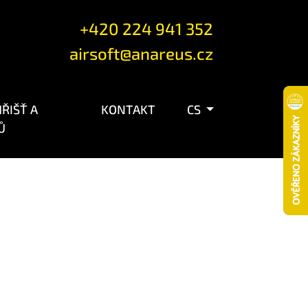
+420 224 941 352
airsoft@anareus.cz
ŘIŠŤ A
KONTAKT
CS
Ů