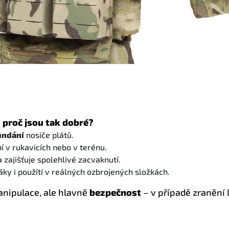
 proč jsou tak dobré?
undání
nosiče plátů.
í v rukavicích nebo v terénu.
zajišťuje spolehlivé zacvaknutí.
áky i použítí v reálných ozbrojených složkách.
anipulace, ale hlavně
bezpečnost
– v případě zranění 