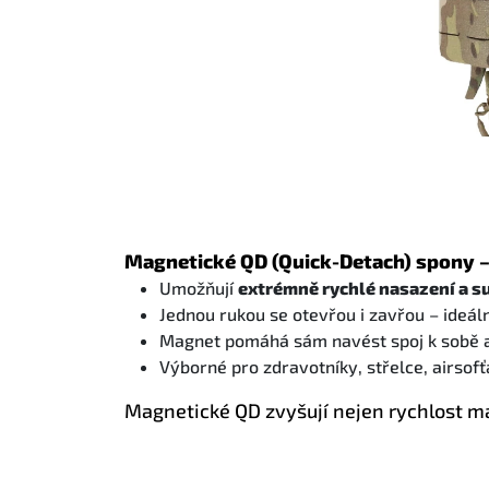
Magnetické QD (Quick-Detach) spony –
Umožňují
extrémně rychlé nasazení a s
Jednou rukou se otevřou i zavřou – ideáln
Magnet pomáhá sám navést spoj k sobě a 
Výborné pro zdravotníky, střelce, airsofť
Magnetické QD zvyšují nejen rychlost m