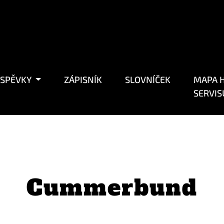
ÍSPĚVKY
ZÁPISNÍK
SLOVNÍČEK
MAPA H
SERVIS
Cummerbund