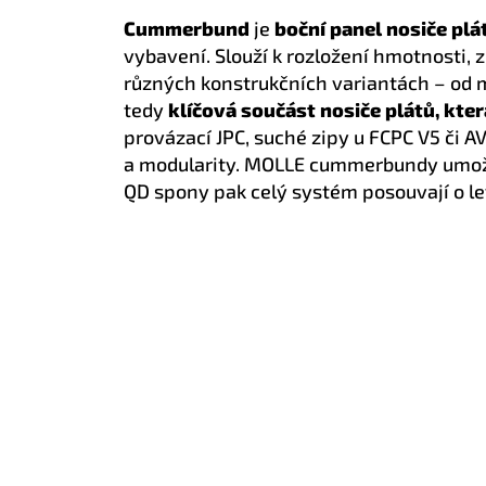
Cummerbund
je
boční panel nosiče plá
vybavení. Slouží k rozložení hmotnosti, 
různých konstrukčních variantách – od 
tedy
klíčová součást nosiče plátů, kte
provázací JPC, suché zipy u FCPC V5 či 
a modularity. MOLLE cummerbundy umožňu
QD spony pak celý systém posouvají o le