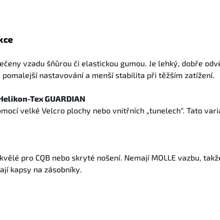
kce
vlečeny vzadu šňůrou či elastickou gumou. Je lehký, dobře od
 pomalejší nastavování a menší stabilita při těžším zatížení.
, Helikon-Tex GUARDIAN
ocí velké Velcro plochy nebo vnitřních „tunelech“. Tato varia
Skvělé pro CQB nebo skryté nošení. Nemají MOLLE vazbu, takž
ají kapsy na zásobníky.