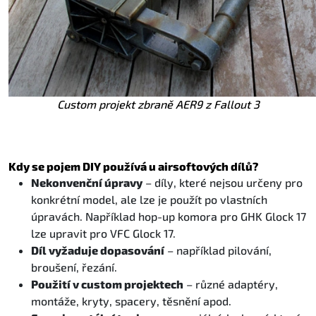
Custom projekt zbraně AER9 z Fallout 3
Kdy se pojem DIY používá u airsoftových dílů?
Nekonvenční úpravy
– díly, které nejsou určeny pro
konkrétní model, ale lze je použít po vlastních
úpravách. Například hop-up komora pro GHK Glock 17
lze upravit pro VFC Glock 17.
Díl vyžaduje dopasování
– například pilování,
broušení, řezání.
Použití v custom projektech
– různé adaptéry,
montáže, kryty, spacery, těsnění apod.