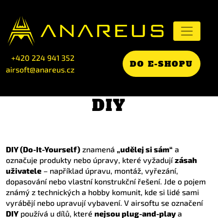
+420 224 941 352
DO E-SHOPU
airsoft@anareus.cz
DIY
DIY (Do-It-Yourself)
znamená
„udělej si sám“
a
označuje produkty nebo úpravy, které vyžadují
zásah
uživatele
– například úpravu, montáž, vyřezání,
dopasování nebo vlastní konstrukční řešení. Jde o pojem
známý z technických a hobby komunit, kde si lidé sami
vyrábějí nebo upravují vybavení. V airsoftu se označení
DIY
používá u dílů, které
nejsou plug-and-play
a