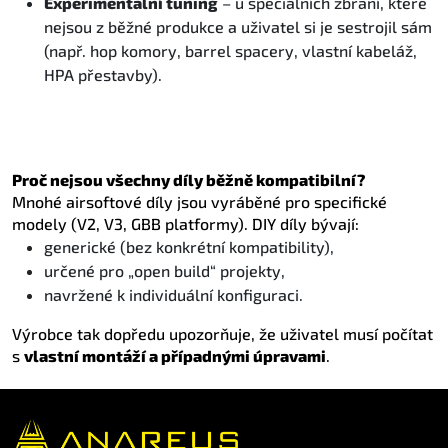
Experimentální tuning
– u speciálních zbraní, které
nejsou z běžné produkce a uživatel si je sestrojil sám
(např. hop komory, barrel spacery, vlastní kabeláž,
HPA přestavby).
Proč nejsou všechny díly běžně kompatibilní?
Mnohé airsoftové díly jsou vyráběné pro specifické
modely (V2, V3, GBB platformy). DIY díly bývají:
generické (bez konkrétní kompatibility),
určené pro „open build“ projekty,
navržené k individuální konfiguraci.
Výrobce tak dopředu upozorňuje, že uživatel musí počítat
s
vlastní montáží a případnými úpravami
.