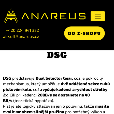
+420 224 941 352
DO E-SHOPU
airsoft@anareus.cz
DSG
DSG
představuje
Dual Selector Gear,
což je pokročilý
mechanismus, který umožňuje
dvě oddělené sekce zubů
pístovém kole
, což
zvyšuje kadenci a rychlost střelby
2x
. Čili při kadenci
20BB/s se dostanete na 40
BB/s
(teoretická hypotéza).
Píst je ale logicky stlačován jen o polovinu, takže
musíte
zvolit mnohem silnější pružinu
pro potřebný výkon a