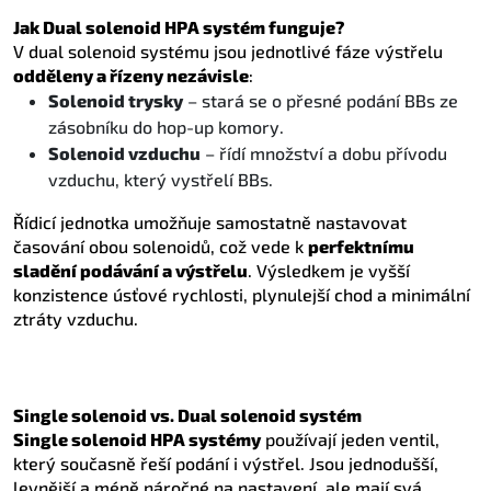
Jak Dual solenoid HPA systém funguje?
V dual solenoid systému jsou jednotlivé fáze výstřelu
odděleny a řízeny nezávisle
:
Solenoid trysky
– stará se o přesné podání BBs ze
zásobníku do hop-up komory.
Solenoid vzduchu
– řídí množství a dobu přívodu
vzduchu, který vystřelí BBs.
Řídicí jednotka umožňuje samostatně nastavovat
časování obou solenoidů, což vede k
perfektnímu
sladění podávání a výstřelu
. Výsledkem je vyšší
konzistence úsťové rychlosti, plynulejší chod a minimální
ztráty vzduchu.
Single solenoid vs. Dual solenoid systém
Single solenoid HPA systémy
používají jeden ventil,
který současně řeší podání i výstřel. Jsou jednodušší,
levnější a méně náročné na nastavení, ale mají svá