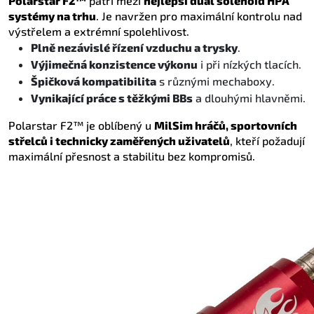
Polarstar F2™
patří mezi
nejlepší dual solenoid HPA
systémy na trhu
. Je navržen pro maximální kontrolu nad
výstřelem a extrémní spolehlivost.
Plně nezávislé řízení vzduchu a trysky
.
Výjimečná konzistence výkonu
i při nízkých tlacích.
Špičková kompatibilita
s různými mechaboxy.
Vynikající práce s těžkými BBs
a dlouhými hlavněmi.
Polarstar F2™ je oblíbený u
MilSim hráčů, sportovních
střelců i technicky zaměřených uživatelů
, kteří požadují
maximální přesnost a stabilitu bez kompromisů.