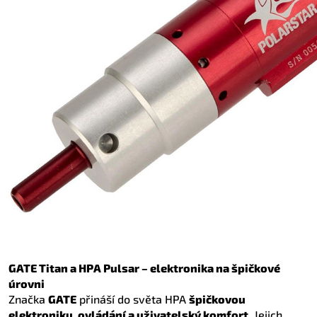
GATE Titan a HPA Pulsar – elektronika na špičkové
úrovni
Značka
GATE
přináší do světa HPA
špičkovou
elektroniku, ovládání a uživatelský komfort
. Jejich