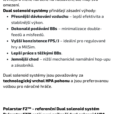
omezení.
Dual solenoid systémy
přinášejí zásadní výhody:
Přesnější dávkování vzduchu
– lepší efektivita a
stabilnější výkon.
Dokonalé podávání BBs
– minimalizace double-
feedů a misfeedů.
Vyšší konzistence FPS/J
– ideální pro regulované
hry a MilSim.
Lepší práce s těžkými BBs
.
Jemnější chod
– nižší mechanické namáhání hop-upu
a zásobníků.
Dual solenoid systémy jsou považovány za
technologický vrchol HPA pohonu
a jsou preferovanou
volbou pro náročné hráče.
Polarstar F2™ – referenční Dual solenoid systém