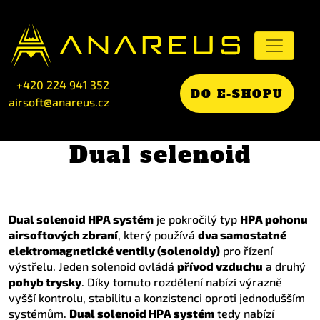
+420 224 941 352
DO E-SHOPU
airsoft@anareus.cz
Dual selenoid
Dual solenoid HPA systém
je pokročilý typ
HPA pohonu
airsoftových zbraní
, který používá
dva samostatné
elektromagnetické ventily (solenoidy)
pro řízení
výstřelu. Jeden solenoid ovládá
přívod vzduchu
a druhý
pohyb trysky
. Díky tomuto rozdělení nabízí výrazně
vyšší kontrolu, stabilitu a konzistenci oproti jednodušším
systémům.
Dual solenoid HPA systém
tedy nabízí