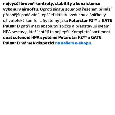
nejvyšší úroveň kontroly, stability a konzistence
výkonu v airsoftu
. Oproti single solenoid řešením přináší
přesnější podávání, lepší efektivitu vzduchu a špičkový
uživatelský komfort. Systémy jako
Polarstar F2™
a
GATE
Pulsar D
patří mezi absolutní špičku a představují ideální
HPA sestavy, kteří chtějí to nejlepší. Kompletní sortiment
dual solenoid HPA systémů Polarstar F2™
a
GATE
Pulsar D
máme
k dispozici
na našem e-shopu
.