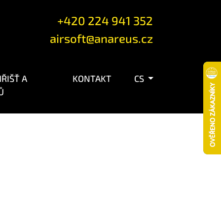
+420 224 941 352
airsoft@anareus.cz
ŘIŠŤ A
KONTAKT
CS
Ů