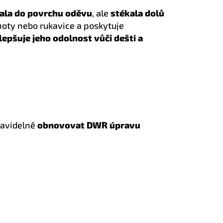
ala do povrchu oděvu
, ale
stékala dolů
lhoty nebo rukavice a poskytuje
lepšuje jeho odolnost vůči dešti a
ravidelně
obnovovat DWR úpravu