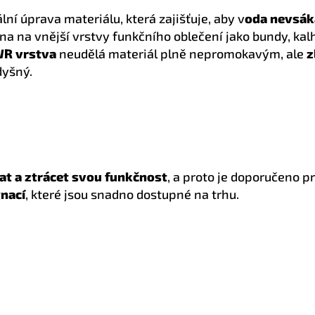
ální úprava materiálu, která zajišťuje, aby v
oda nevsák
ána na vnější vrstvy funkčního oblečení jako bundy, ka
R vrstva
neudělá materiál plně nepromokavým, ale
z
dyšný.
t a ztrácet svou funkčnost
, a proto je doporučeno p
nací
, které jsou snadno dostupné na trhu.