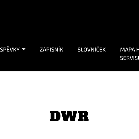
ÍSPĚVKY
ZÁPISNÍK
SLOVNÍČEK
MAPA H
SERVIS
DWR