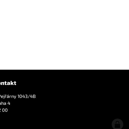
ontakt
Pejřárny 1043/4B
aha 4
2 00