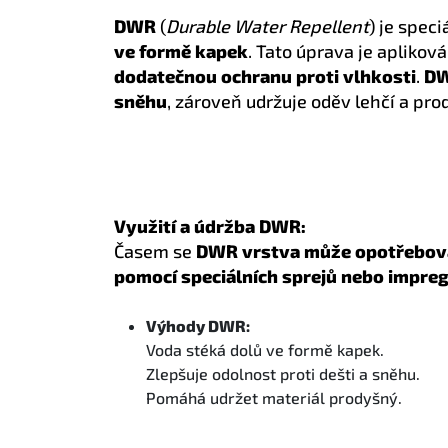
DWR
(
Durable Water Repellent
) je speci
ve formě kapek
. Tato úprava je aplikov
dodatečnou ochranu proti vlhkosti
.
DW
sněhu
, zároveň udržuje oděv lehčí a pro
Využití a údržba DWR:
Časem se
DWR vrstva může opotřebova
pomocí speciálních sprejů nebo impreg
Výhody DWR:
Voda stéká dolů ve formě kapek.
Zlepšuje odolnost proti dešti a sněhu.
Pomáhá udržet materiál prodyšný.