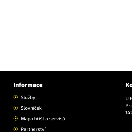
Informace
K
Služby
U 
Pr
Slovníček
14
Mapa hřišť a servisů
Partnerství