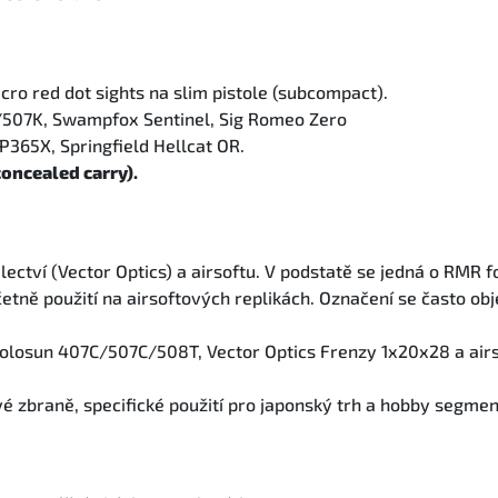
cro red dot sights na slim pistole (subcompact).
507K, Swampfox Sentinel, Sig Romeo Zero
P365X, Springfield Hellcat OR.
concealed carry).
ectví (Vector Optics) a airsoftu. V podstatě se jedná o RMR fo
četně použití na airsoftových replikách. Označení se často obj
 Holosun 407C/507C/508T, Vector Optics Frenzy 1x20x28 a airs
ové zbraně, specifické použití pro japonský trh a hobby segmen