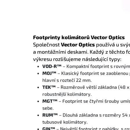
Footprinty kolimátorů Vector Optics
Společnost
Vector Optics
používá u svýc
a montážními deskami. Každý z těchto f
výkresu rozlišujeme následující typy:
VOD-R™
– Kompaktní footprint s rovným
MOJ™
– Klasický footprint se zaoblenou
hlavní s roztečí 22 mm.
TEK™
– Rozměrově větší základna (48 x
robustnější kolimátory.
MGT™
– Footprint se čtyřmi šrouby um
sebe.
RUM™
– Dlouhá základna s rozměry 54 x
tubusové kolimátory.
GIN™
– Největší footprint z nabídky, s 