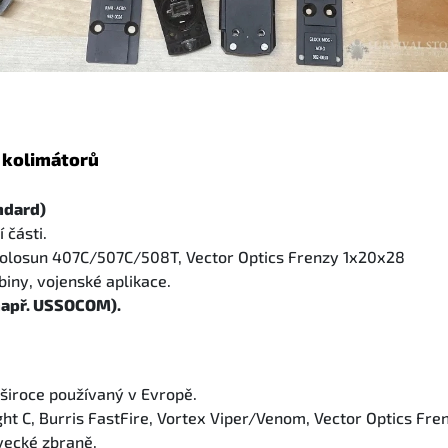
y kolimátorů
ndard)
 části.
 Holosun 407C/507C/508T, Vector Optics Frenzy 1x20x28
biny, vojenské aplikace.
(např. USSOCOM).
 široce používaný v Evropě.
ight C, Burris FastFire, Vortex Viper/Venom, Vector Optics Fr
ovecké zbraně.