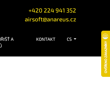
+420 224 941 352
airsoft@anareus.cz
ŘIŠŤ A
KONTAKT
CS
Ů