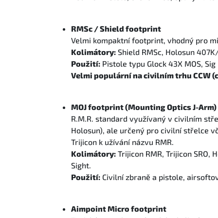
RMSc / Shield footprint
Velmi kompaktní footprint, vhodný pro mi
Kolimátory:
Shield RMSc, Holosun 407K/
Použití:
Pistole typu Glock 43X MOS, Sig 
Velmi populární na civilním trhu CCW (
MOJ footprint (Mounting Optics J-Arm)
R.M.R. standard využívaný v civilním střel
Holosun), ale určený pro civilní střelce v
Trijicon k užívání názvu RMR.
Kolimátory:
Trijicon RMR, Trijicon SRO,
Sight.
Použití:
Civilní zbraně a pistole, airsoft
Aimpoint Micro footprint