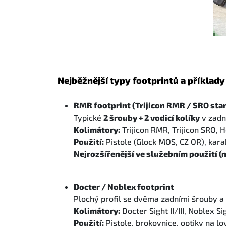
Nejběžnější typy footprintů a příklad
RMR footprint (Trijicon RMR / SRO sta
Typické
2 šrouby + 2 vodicí kolíky
v zadní
Kolimátory:
Trijicon RMR, Trijicon SRO,
Použití:
Pistole (Glock MOS, CZ OR), kara
Nejrozšířenější ve služebním použití 
Docter / Noblex footprint
Plochý profil se dvěma zadními šrouby a
Kolimátory:
Docter Sight II/III, Noblex S
Použití:
Pistole, brokovnice, optiky na l