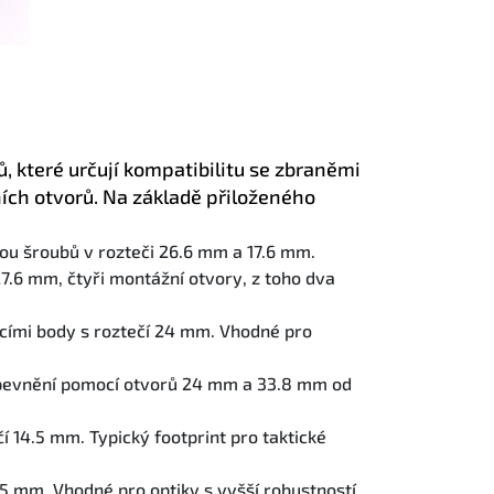
, které určují kompatibilitu se zbraněmi
ích otvorů. Na základě přiloženého
u šroubů v rozteči 26.6 mm a 17.6 mm.
7.6 mm, čtyři montážní otvory, z toho dva
ími body s roztečí 24 mm. Vhodné pro
Upevnění pomocí otvorů 24 mm a 33.8 mm od
 14.5 mm. Typický footprint pro taktické
15 mm. Vhodné pro optiky s vyšší robustností