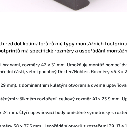
h red dot kolimátorů různé typy montážních footprintů
ootprintů má specifické rozměry a uspořádání montážn
i hranami, rozměry 42 x 31 mm. Umožňuje montáž pomocí dvo
 přední částí, velmi podobný Docter/Noblex. Rozměry 45.3 x 2
 29 mm), s dominantním kulatým otvorem a dvěma upevňovac
ístěnými v šikmém rozložení, celkový rozměr 41 x 25.9 mm. 
 24 mm. Čtyři upevňovací body umístěné symetricky s roztečí
rozměry 58 x 37.5 mm. Uspořádání otvorů s roztečemi 29, 17 a 