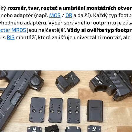
cký
rozměr, tvar, rozteč a umístění montážních otvo
nebo adaptér (např.
MOS
/
OR
a další). Každý typ foot
vhodného adaptéru. Výběr správného footprintu je zása
cter MRDS
jsou nejčastější.
V
ždy si ověřte typ footpr
i s
RIS
montáží, která zajišťuje univerzální montáž, al