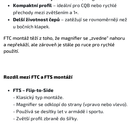
Kompaktní profil
– ideální pro CQB nebo rychlé
přechody mezi zvětšením a 1×.
Delší životnost čepů
– zatěžují se rovnoměrněji než
u bočních klapek.
FTC montáž těží z toho, že magnifier se „zvedne“ nahoru
a nepřekáží, ale zároveň je stále po ruce pro rychlé
použití.
Rozdíl mezi FTC a FTS montáží
FTS – Flip-to-Side
- Klasický typ montáže.
- Magnifier se odklopí do strany (vpravo nebo vlevo).
- Používá se desítky let v armádě i sportu.
- Zvětší profil zbraně do šířky.