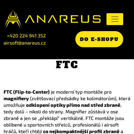
+420 224 941 352
DO E-SHOPU
airsoft@anareus.cz
FTC
FTC (Flip-to-Center)
je moderní typ montáže pro
magnifiery
(zvětšovací předsádky ke kolimátorům), která
umožňuje
odklopení optiky přímo nad střed zbraně
,
tedy dolů – nikoli do strany. Magnifier zůstává v ose
zbraně a jen se „překlápí“ vertikálně. FTC montáže jsou
oblíbené u sportovních střelců, profesionálů i airsoft
hráčů, kteří chtějí
co nejkompaktnější profil zbraně
a