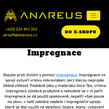
+420 224 941 352
DO E-SHOPU
airsoft@anareus.cz
Impregnace
Bojujte proti živlům s pomocí
impregnace
. Impregnace ve
spreji vytvoří vrstvu mikrovláken, skrz kterou neprojde
žádná vlhkost. Podobně jako u materiálu Gore-Tex, vrstva
impregnace zůstává prodyšná a nebudete se v ní pařit.
Impregnace se dá použít opakovaně, nepatří však pouze
na obuv, v naší nabídce najdete i impregnační spreje,
které se dají využít na oblečení, čepice, stany, vybavení