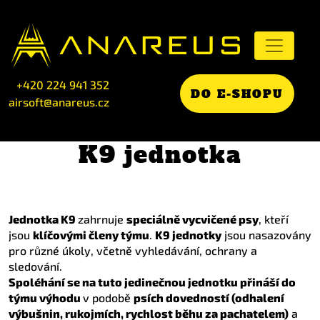
+420 224 941 352
DO E-SHOPU
airsoft@anareus.cz
K9 jednotka
Jednotka K9
zahrnuje
speciálně vycvičené psy
, kteří
jsou
klíčovými členy týmu
.
K9 jednotky
jsou nasazovány
pro různé úkoly, včetně vyhledávání, ochrany a
sledování.
Spoléhání se na tuto jedinečnou jednotku přináší do
týmu výhodu
v podobě
psích dovedností (odhalení
výbušnin, rukojmích, rychlost běhu za pachatelem)
a