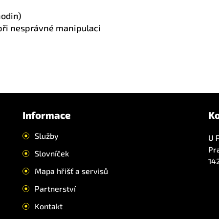
hodin)
při nesprávné manipulaci
Informace
K
Služby
U 
Pr
Slovníček
14
Mapa hřišť a servisů
Partnerství
Kontakt