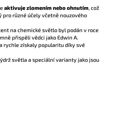
se
aktivuje zlomením nebo ohnutím
, což
ený pro různé účely včetně nouzového
atent na chemické světlo byl podán v roce
amně přispěli vědci jako Edwin A.
a rychle získaly popularitu díky své
drž světla a speciální varianty jako jsou