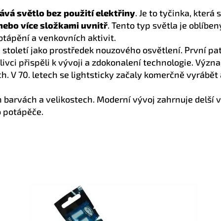
ává světlo bez použití elektřiny
. Je to tyčinka, která 
ebo více složkami uvnitř
. Tento typ světla je oblíb
otápění a venkovních aktivit.
0. století jako prostředek nouzového osvětlení. První p
livci přispěli k vývoji a zdokonalení technologie. Význ
h. V 70. letech se lightsticky začaly komerčně vyrábět 
 barvách a velikostech. Moderní vývoj zahrnuje delší vý
o potápěče.