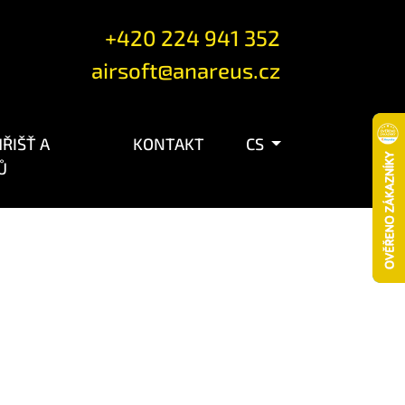
+420 224 941 352
airsoft@anareus.cz
ŘIŠŤ A
KONTAKT
CS
Ů