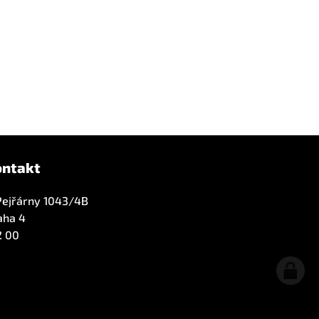
ontakt
Pejřárny 1043/4B
aha 4
2 00