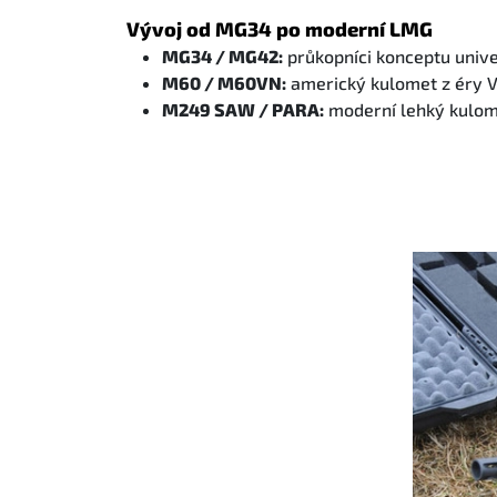
Vývoj od MG34 po moderní LMG
MG34 / MG42:
průkopníci konceptu univ
M60 / M60VN:
americký kulomet z éry V
M249 SAW / PARA:
moderní lehký kulome