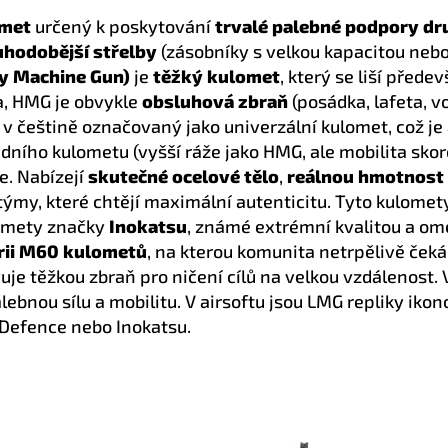
omet
určený k poskytování
trvalé palebné podpory dr
uhodobější střelby
(zásobníky s velkou kapacitou nebo
y Machine Gun)
je
těžký kulomet
, který se liší přede
a, HMG je obvykle
obsluhová zbraň
(posádka, lafeta, v
, v češtině označovaný jako univerzální kulomet, což j
ředního kulometu (vyšší ráže jako HMG, ale mobilita sko
e. Nabízejí
skutečné ocelové tělo
,
reálnou hmotnost
týmy, které chtějí maximální autenticitu. Tyto kulome
ulomety značky
Inokatsu
, známé extrémní kvalitou a om
érii M60 kulometů
, na kterou komunita netrpělivě čeká
e těžkou zbraň pro ničení cílů na velkou vzdálenost. 
ebnou sílu a mobilitu. V airsoftu jsou LMG repliky ik
Defence nebo Inokatsu.