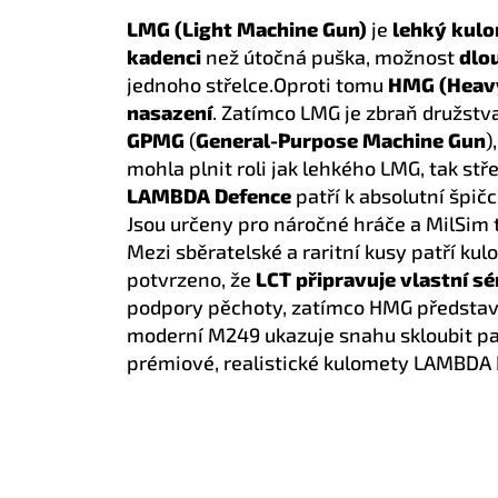
LMG (Light Machine Gun)
je
lehký kul
kadenci
než útočná puška, možnost
dlo
jednoho střelce.Oproti tomu
HMG (Heav
nasazení
. Zatímco LMG je zbraň družstv
GPMG
(
General-Purpose Machine Gun
)
mohla plnit roli jak lehkého LMG, tak st
LAMBDA Defence
patří k absolutní špičc
Jsou určeny pro náročné hráče a MilSim 
Mezi sběratelské a raritní kusy patří k
potvrzeno, že
LCT připravuje vlastní s
podpory pěchoty, zatímco HMG představuj
moderní M249 ukazuje snahu skloubit pal
prémiové, realistické kulomety LAMBDA 