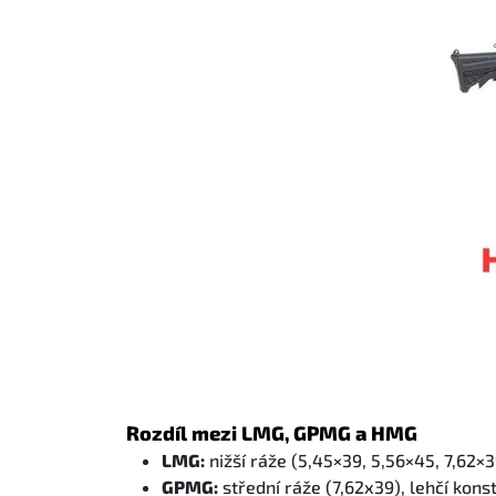
Rozdíl mezi LMG, GPMG a HMG
LMG:
nižší ráže (5,45×39, 5,56×45, 7,62×3
GPMG
:
střední ráže (7,62x39), lehčí kons