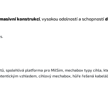
masivní konstrukcí
, vysokou odolností a schopností
d
s.
ů, spolehlivá platforma pro MilSim, mechabox typy cihla, kt
utentickým vzhledem, cihlový mechabox, hůře řešená kabeláž