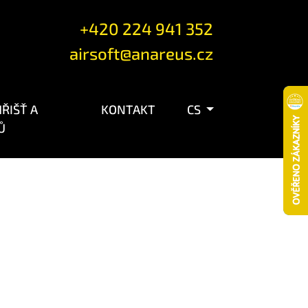
+420 224 941 352
airsoft@anareus.cz
ŘIŠŤ A
KONTAKT
CS
Ů