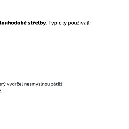
louhodobé střelby
. Typicky používají:
erý vydržel nesmyslnou zátěž.
.