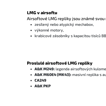
LMG v airsoftu
Airsoftové LMG repliky jsou známé svou
zesílený nebo atypický mechabox,
výkonné motory,
krabicové zásobníky s kapacitou tisíců BB
Proslulé airsoftové LMG repliky
A&K M249:
legenda airsoftových kulomet
A&K M60E4 (MK43):
masivní replika s a
CA249
A&K PKP