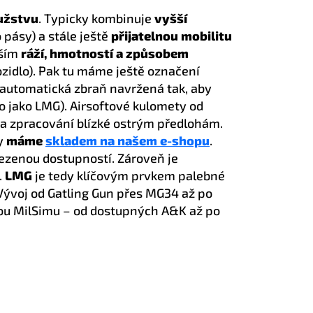
užstvu
. Typicky kombinuje
vyšší
 pásy) a stále ještě
přijatelnou mobilitu
vším
ráží, hmotností a způsobem
ozidlo). Pak tu máme ještě označení
e automatická zbraň navržená tak, aby
ro jako LMG). Airsoftové kulomety od
a zpracování blízké ostrým předlohám.
ty
máme
skladem na našem e-shopu
.
ezenou dostupností. Zároveň je
.
LMG
je tedy klíčovým prvkem palebné
Vývoj od Gatling Gun přes MG34 až po
onou MilSimu – od dostupných A&K až po