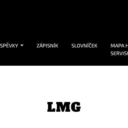
ÍSPĚVKY
ZÁPISNÍK
SLOVNÍČEK
MAPA H
SERVIS
LMG