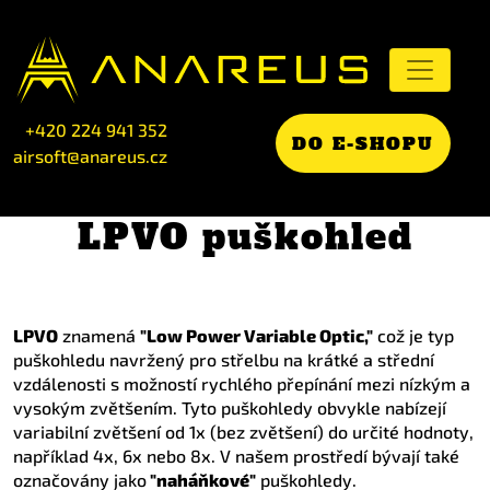
+420 224 941 352
DO E-SHOPU
airsoft@anareus.cz
LPVO puškohled
LPVO
znamená
"Low Power Variable Optic,"
což je typ
puškohledu navržený pro střelbu na krátké a střední
vzdálenosti s možností rychlého přepínání mezi nízkým a
vysokým zvětšením. Tyto puškohledy obvykle nabízejí
variabilní zvětšení od 1x (bez zvětšení) do určité hodnoty,
například 4x, 6x nebo 8x. V našem prostředí bývají také
označovány jako
"naháňkové"
puškohledy.