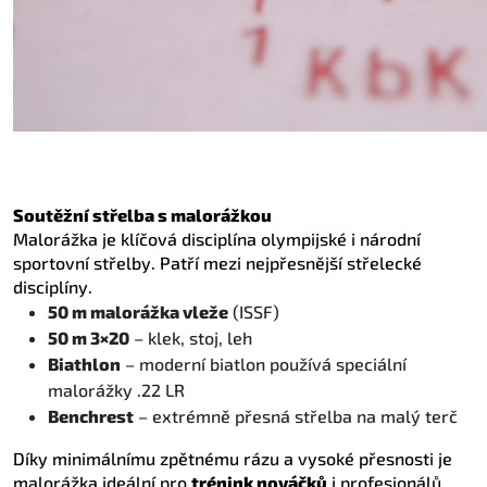
Soutěžní střelba s malorážkou
Malorážka je klíčová disciplína olympijské i národní
sportovní střelby. Patří mezi nejpřesnější střelecké
disciplíny.
50 m malorážka vleže
(ISSF)
50 m 3×20
– klek, stoj, leh
Biathlon
– moderní biatlon používá speciální
malorážky .22 LR
Benchrest
– extrémně přesná střelba na malý terč
Díky minimálnímu zpětnému rázu a vysoké přesnosti je
malorážka ideální pro
trénink nováčků
i profesionálů.