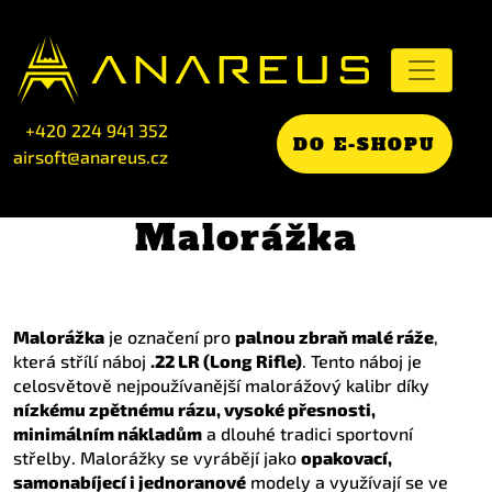
+420 224 941 352
DO E-SHOPU
airsoft@anareus.cz
Malorážka
Malorážka
je označení pro
palnou zbraň malé ráže
,
která střílí náboj
.22 LR (Long Rifle)
. Tento náboj je
celosvětově nejpoužívanější malorážový kalibr díky
nízkému zpětnému rázu, vysoké přesnosti,
minimálním nákladům
a dlouhé tradici sportovní
střelby. Malorážky se vyrábějí jako
opakovací,
samonabíjecí i jednoranové
modely a využívají se ve