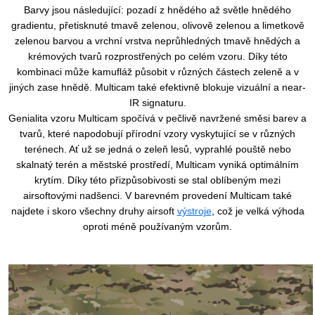
Barvy jsou následující: pozadí z hnědého až světle hnědého
gradientu, přetisknuté tmavě zelenou, olivově zelenou a limetkově
zelenou barvou a vrchní vrstva neprůhledných tmavě hnědých a
krémových tvarů rozprostřených po celém vzoru. Díky této
kombinaci může kamufláž působit v různých částech zeleně a v
jiných zase hnědě. Multicam také efektivně blokuje vizuální a near-
IR signaturu.
Genialita vzoru Multicam spočívá v pečlivě navržené směsi barev a
tvarů, které napodobují přírodní vzory vyskytující se v různých
terénech. Ať už se jedná o zeleň lesů, vyprahlé pouště nebo
skalnatý terén a městské prostředí, Multicam vyniká optimálním
krytím. Díky této přizpůsobivosti se stal oblíbeným mezi
airsoftovými nadšenci. V barevném provedení Multicam také
najdete i skoro všechny druhy airsoft
výstroje
, což je velká výhoda
oproti méně používaným vzorům.