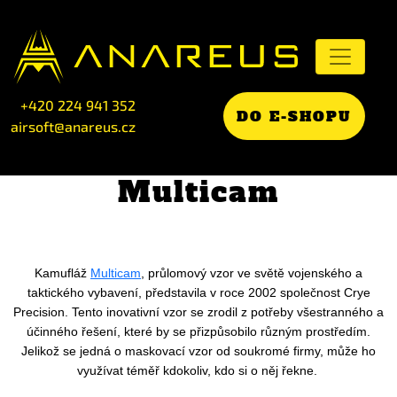
+420 224 941 352
DO E-SHOPU
airsoft@anareus.cz
Multicam
Kamufláž
Multicam
, průlomový vzor ve světě vojenského a
taktického vybavení, představila v roce 2002 společnost Crye
Precision. Tento inovativní vzor se zrodil z potřeby všestranného a
účinného řešení, které by se přizpůsobilo různým prostředím.
Jelikož se jedná o maskovací vzor od soukromé firmy, může ho
využívat téměř kdokoliv, kdo si o něj řekne.