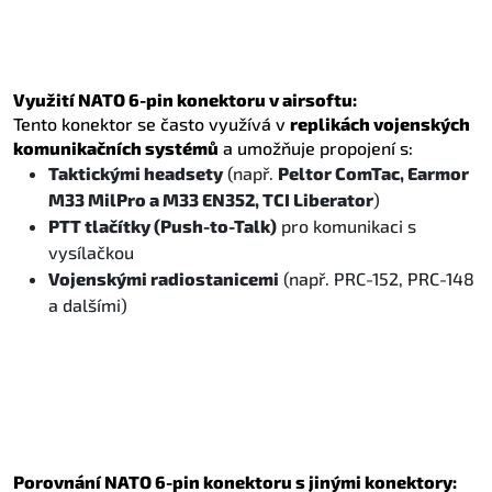
Využití NATO 6-pin konektoru v airsoftu:
Tento konektor se často využívá v
replikách vojenských
komunikačních systémů
a umožňuje propojení s:
Taktickými headsety
(např.
Peltor ComTac, Earmor
M33 MilPro a M33 EN352, TCI Liberator
)
PTT tlačítky (Push-to-Talk)
pro komunikaci s
vysílačkou
Vojenskými radiostanicemi
(např. PRC-152, PRC-148
a dalšími)
Porovnání NATO 6-pin konektoru s jinými konektory: