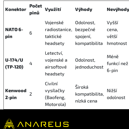
Počet
Konektor
Využití
Výhody
Nevýhod
pinů
Vojenské
Odolnost,
Vyšší
NATO 6-
radiostanice,
bezpečné
cena,
6
pin
taktické
spojení,
větší
headsety
kompatibilita
hmotnost
Letectví,
Méně
U-174/U
vojenské a
Odolnost,
4
funkcí než
(TP-120)
airsoftové
jednoduchost
6-pin
headsety
Civilní
Široká
Kenwood
vysílačky
Nižší
2
kompatibilita,
2-pin
(Baofeng,
odolnost
nízká cena
Motorola)