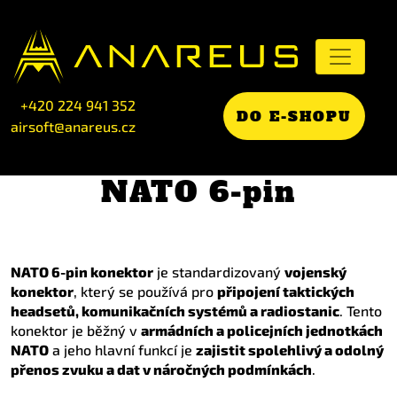
+420 224 941 352
DO E-SHOPU
airsoft@anareus.cz
NATO 6-pin
NATO 6-pin konektor
je standardizovaný
vojenský
konektor
, který se používá pro
připojení taktických
headsetů, komunikačních systémů a radiostanic
. Tento
konektor je běžný v
armádních a policejních jednotkách
NATO
a jeho hlavní funkcí je
zajistit spolehlivý a odolný
přenos zvuku a dat v náročných podmínkách
.