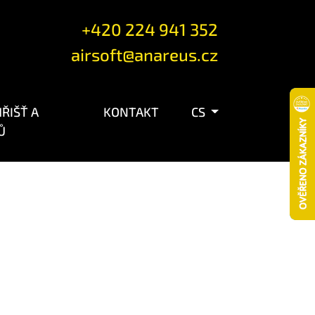
+420 224 941 352
airsoft@anareus.cz
ŘIŠŤ A
KONTAKT
CS
Ů