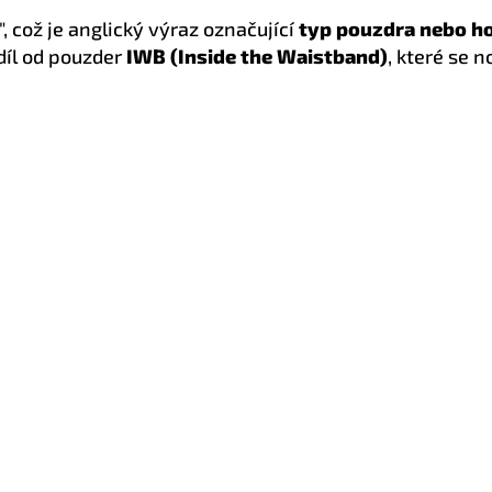
", což je anglický výraz označující
typ pouzdra nebo h
díl od pouzder
IWB (Inside the Waistband)
, které se n