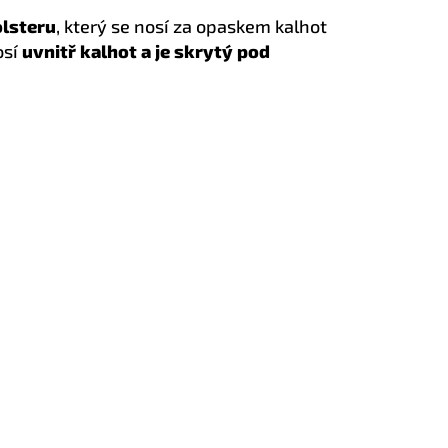
olsteru
, který se nosí za opaskem kalhot
osí
uvnitř kalhot a je skrytý pod