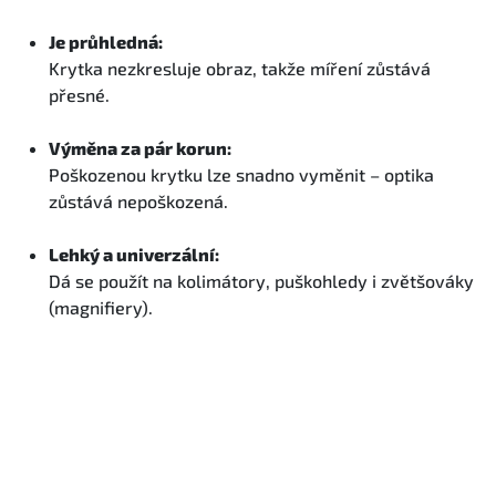
Je průhledná:
Krytka nezkresluje obraz, takže míření zůstává
přesné.
Výměna za pár korun:
Poškozenou krytku lze snadno vyměnit – optika
zůstává nepoškozená.
Lehký a univerzální:
Dá se použít na kolimátory, puškohledy i zvětšováky
(magnifiery).