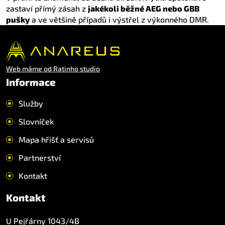
zastaví přímý zásah z
jakékoli běžné AEG nebo GBB
pušky
a ve většině případů i výstřel z výkonného DMR.
Web máme od Ratinho studio
Informace
Služby
Slovníček
Mapa hřišť a servisů
Partnerství
Kontakt
Kontakt
U Pejřárny 1043/4B