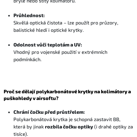
brýle nebo štíty kolimátorů.
Průhlednost:
Skvělá optická čistota – lze použít pro průzory,
balistické hledí i optické krytky.
Odolnost vůči teplotám a UV:
Vhodný pro vojenské použití v extrémních
podmínkách.
Proč se dělají polykarbonátové krytky na kolimátory a
puškohledy v airsoftu?
Chrání čočku před průstřelem:
Polykarbonátová krytka je schopná zastavit BB,
která by jinak
rozbila čočku optiky
(i drahé optiky za
tisíce).