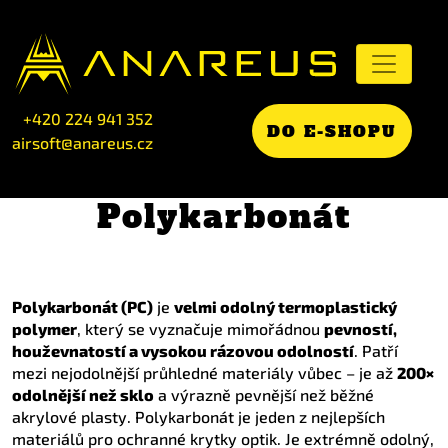
+420 224 941 352
DO E-SHOPU
airsoft@anareus.cz
Polykarbonát
Polykarbonát (PC)
je
velmi odolný termoplastický
polymer
, který se vyznačuje mimořádnou
pevností,
houževnatostí a vysokou rázovou odolností
. Patří
mezi nejodolnější průhledné materiály vůbec – je až
200×
odolnější než sklo
a výrazně pevnější než běžné
akrylové plasty. Polykarbonát je jeden z nejlepších
materiálů pro ochranné krytky optik. Je extrémně odolný,