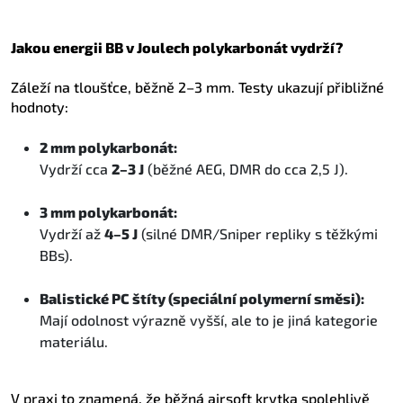
Jakou energii BB v Joulech polykarbonát vydrží?
Záleží na tloušťce, běžně 2–3 mm. Testy ukazují přibližné
hodnoty:
2 mm polykarbonát:
Vydrží cca
2–3 J
(běžné AEG, DMR do cca 2,5 J).
3 mm polykarbonát:
Vydrží až
4–5 J
(silné DMR/Sniper repliky s těžkými
BBs).
Balistické PC štíty (speciální polymerní směsi):
Mají odolnost výrazně vyšší, ale to je jiná kategorie
materiálu.
V praxi to znamená, že běžná airsoft krytka spolehlivě