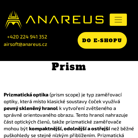
+420 224 941 352
DO E-SHOPU
airsoft@anareus.cz
Prism
Prizmatická optika
(prism scope) je typ zaměřovací
optiky, která místo klasické soustavy čoček využívá
pevný skleněný hranol
k vytvoření zvětšeného a
správně orientovaného obrazu. Tento hranol nahrazuje
část optických členů, takže prizmatické zaměřovače
mohou být
kompaktnější, odolnější a ostřejší
než běžné
puškohledy se stejně nízkým přiblížením. Prizmatická