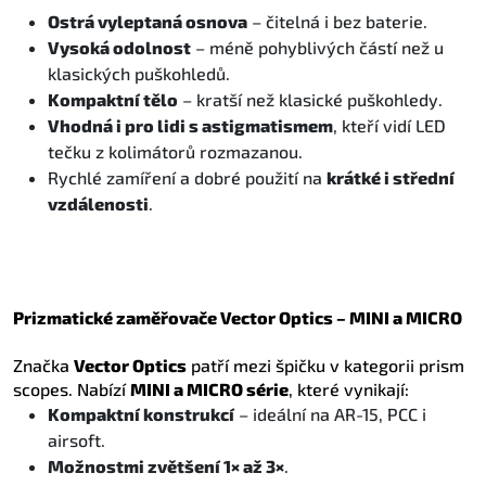
Ostrá vyleptaná osnova
– čitelná i bez baterie.
Vysoká odolnost
– méně pohyblivých částí než u
klasických puškohledů.
Kompaktní tělo
– kratší než klasické puškohledy.
Vhodná i pro lidi s astigmatismem
, kteří vidí LED
tečku z kolimátorů rozmazanou.
Rychlé zamíření a dobré použití na
krátké i střední
vzdálenosti
.
Prizmatické zaměřovače Vector Optics – MINI a MICRO
Značka
Vector Optics
patří mezi špičku v kategorii prism
scopes. Nabízí
MINI a MICRO série
, které vynikají:
Kompaktní konstrukcí
– ideální na AR-15, PCC i
airsoft.
Možnostmi zvětšení 1× až 3×
.