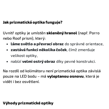
Jak prizmatická optika funguje?
Uvnitř optiky je umístěn
skleněný hranol
(např. Porro
nebo Roof prism), který:
láme světlo a převrací obraz
do správné orientace,
zastává funkci několika čoček
, čímž zmenšuje
velikost optiky,
nabízí
velmi ostrý obraz
díky pevné konstrukci.
Na rozdíl od kolimátoru není prizmatická optika závislá
pouze na LED bodu – má
vyleptanou osnovu
, která je
vidět i bez osvětlení.
Výhody prizmatické optiky