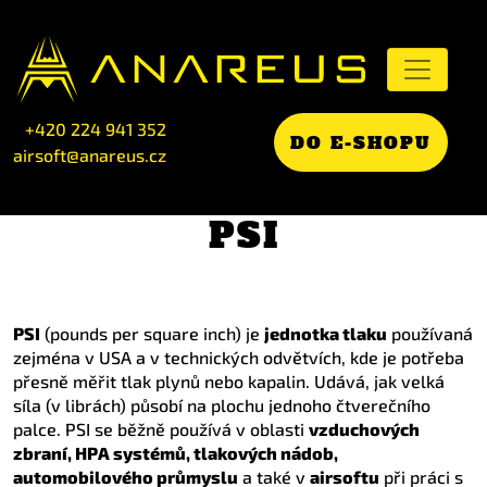
+420 224 941 352
DO E-SHOPU
airsoft@anareus.cz
PSI
PSI
(pounds per square inch) je
jednotka tlaku
používaná
zejména v USA a v technických odvětvích, kde je potřeba
přesně měřit tlak plynů nebo kapalin. Udává, jak velká
síla (v librách) působí na plochu jednoho čtverečního
palce. PSI se běžně používá v oblasti
vzduchových
zbraní, HPA systémů, tlakových nádob,
automobilového průmyslu
a také v
airsoftu
při práci s