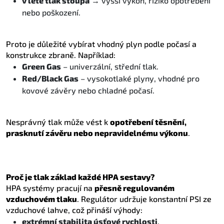
v létě tlak stoupá
→ vyšší výkon, riziko opotřebení
nebo poškození.
Proto je důležité vybírat vhodný plyn podle počasí a
konstrukce zbraně. Například:
Green Gas
– univerzální, střední tlak.
Red/Black Gas
– vysokotlaké plyny, vhodné pro
kovové závěry nebo chladné počasí.
Nesprávný tlak může vést k
opotřebení těsnění,
prasknutí závěru nebo nepravidelnému výkonu
.
Proč je tlak základ každé HPA sestavy?
HPA systémy pracují na
přesně regulovaném
vzduchovém tlaku
. Regulátor udržuje konstantní PSI ze
vzduchové lahve, což přináší výhody:
extrémní stabilita úsťové rychlosti
,