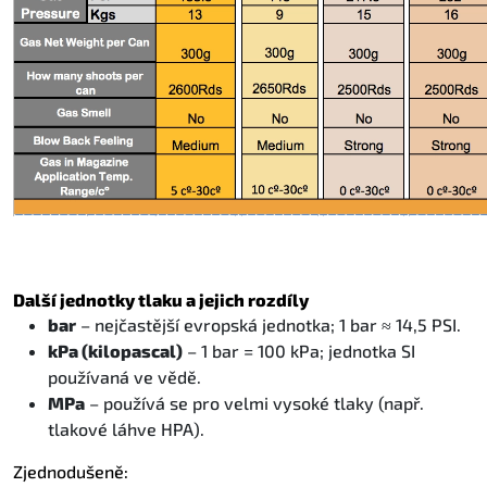
Další jednotky tlaku a jejich rozdíly
bar
– nejčastější evropská jednotka; 1 bar ≈ 14,5 PSI.
kPa (kilopascal)
– 1 bar = 100 kPa; jednotka SI
používaná ve vědě.
MPa
– používá se pro velmi vysoké tlaky (např.
tlakové láhve HPA).
Zjednodušeně: