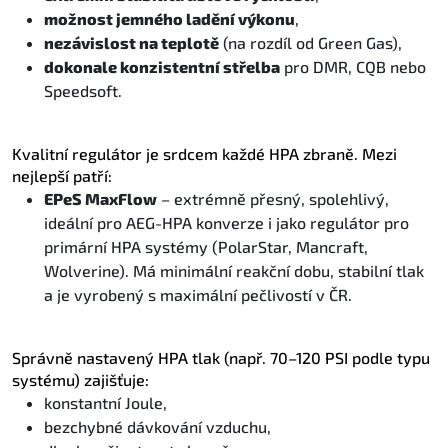
možnost jemného ladění výkonu
,
nezávislost na teplotě
(na rozdíl od Green Gas),
dokonale konzistentní střelba
pro DMR, CQB nebo
Speedsoft.
Kvalitní regulátor je srdcem každé HPA zbraně. Mezi
nejlepší patří:
EPeS MaxFlow
– extrémně přesný, spolehlivý,
ideální pro AEG-HPA konverze i jako regulátor pro
primární HPA systémy (PolarStar, Mancraft,
Wolverine). Má minimální reakční dobu, stabilní tlak
a je vyrobený s maximální pečlivostí v ČR.
Správně nastavený HPA tlak (např. 70–120 PSI podle typu
systému) zajišťuje:
konstantní Joule,
bezchybné dávkování vzduchu,