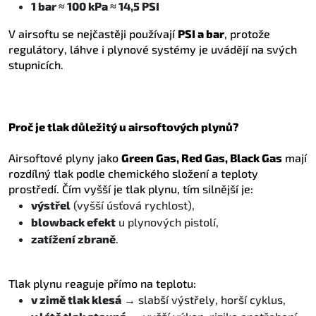
1 bar ≈ 100 kPa ≈ 14,5 PSI
V airsoftu se nejčastěji používají
PSI a bar
, protože
regulátory, láhve i plynové systémy je uvádějí na svých
stupnicích.
Proč je tlak důležitý u airsoftových plynů?
Airsoftové plyny jako
Green Gas, Red Gas, Black Gas
mají
rozdílný tlak podle chemického složení a teploty
prostředí. Čím vyšší je tlak plynu, tím silnější je:
výstřel
(vyšší úsťová rychlost),
blowback efekt
u plynových pistolí,
zatížení zbraně
.
Tlak plynu reaguje přímo na teplotu:
v zimě tlak klesá
→ slabší výstřely, horší cyklus,