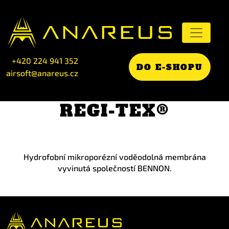
+420 224 941 352
DO E-SHOPU
airsoft@anareus.cz
REGI-TEX®
Hydrofobní mikroporézní voděodolná membrána
vyvinutá společností BENNON.