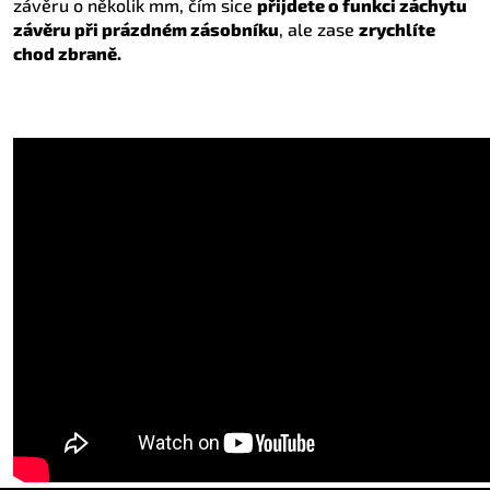
závěru o několik mm, čím sice
přijdete o funkci záchytu
závěru při prázdném zásobníku
, ale zase
zrychlíte
chod zbraně.