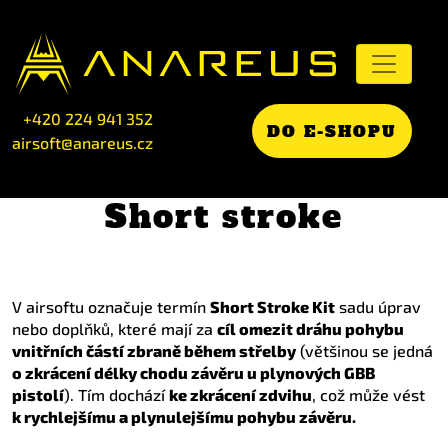
+420 224 941 352
DO E-SHOPU
airsoft@anareus.cz
Short stroke
V airsoftu označuje termín
Short Stroke Kit
sadu úprav
nebo doplňků, které mají za
cíl omezit dráhu pohybu
vnitřních částí zbraně během střelby
(většinou se jedná
o zkrácení délky chodu závěru u plynových GBB
pistolí
). Tím dochází
ke zkrácení zdvihu
, což může vést
k rychlejšímu a plynulejšímu pohybu závěru.