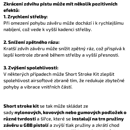
Zkrácení zdvihu pístu může mít několik pozitivních
efektů:
1. Zrychlení střelby:
Při omezení pohybu závěru může dochází i k rychlejšímu
nabíjení, což vede k vyšší kadenci střelby.
2. Snížení zpětného rázu:
Kratší zdvih závěru může snížit zpětný ráz, což přispívá k
lepší kontrole zbraně během střelby a vyšší přesnosti.
3. Zvýšení spolehlivosti:
V některých případech může Short Stroke Kit zlepšit
spolehlivost airsoftové zbraně tím, že redukuje zbytečné
pohyby a vibrace vnitřních částí.
Short stroke kit
se tak může skládat ze
sady
nylonových, kovových nebo gumových podložek o
různé tvrdosti
a šířce, které se
instalují na trn pružiny
závěru u GBB pistolí
a zvýší tlak pružiny a zkrátí chod