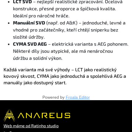
LCT SVD
– nejlepší realistické zpracování. Ocelová
konstrukce, přesné proporce a špičková kvalita.
Ideální pro náročné hráče.
Manuální SVD
(např. od A&K) – jednoduché, levné a
vhodné pro začátečníky, kteří chtějí sniperku bez
složité údržby.
CYMA SVD AEG
– elektrická varianta s AEG pohonem.
Některé díly jsou atypické, ale má nenáročnou
údržbu a solidní výkon.
Každá varianta má své výhody – LCT jako realistický
kovový skvost, CYMA jako jednoduchá a spolehlivá AEG a
manuály jako dostupný start.
Powered by
Froala Editor
Web máme od Ratinho studio