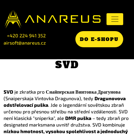
+420 224 941 352
DO E-SHOPU
airsoft@anareus.cz
SVD
SVD
je zkratka pro
Снайперская Винтовка Драгунова
(Snaiperskaja Vintovka Dragunova), tedy
Dragunovova
odstřelovací puška
. Jde o legendární sovětskou zbraň
určenou pro přesnou střelbu na střední vzdálenosti. SVD
není klasická "sniperka", ale
DMR puška
– tedy zbraň pro
designated marksmana uvnitř družstva. SVD kombinuje
nízkou hmotnost, vysokou spolehlivost a jednoduchý