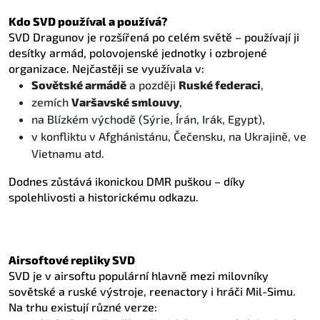
Kdo SVD používal a používá?
SVD Dragunov je rozšířená po celém světě – používají ji
desítky armád, polovojenské jednotky i ozbrojené
organizace. Nejčastěji se využívala v:
Sovětské armádě
a později
Ruské federaci
,
zemích
Varšavské smlouvy
,
na Blízkém východě (Sýrie, Írán, Irák, Egypt),
v konfliktu v Afghánistánu, Čečensku, na Ukrajině, ve
Vietnamu atd.
Dodnes zůstává ikonickou DMR puškou – díky
spolehlivosti a historickému odkazu.
Airsoftové repliky SVD
SVD je v airsoftu populární hlavně mezi milovníky
sovětské a ruské výstroje, reenactory i hráči Mil-Simu.
Na trhu existují různé verze: