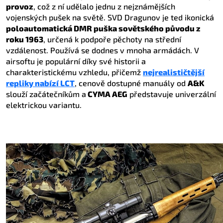
provoz
, což z ní udělalo jednu z nejznámějších
vojenských pušek na světě. SVD Dragunov je ted ikonická
poloautomatická DMR puška sovětského původu z
roku 1963
, určená k podpoře pěchoty na střední
vzdálenost. Používá se dodnes v mnoha armádách. V
airsoftu je populární díky své historii a
charakteristickému vzhledu, přičemž
nejrealističtější
repliky nabízí LCT
, cenově dostupné manuály od
A&K
slouží začátečníkům a
CYMA AEG
představuje univerzální
elektrickou variantu.