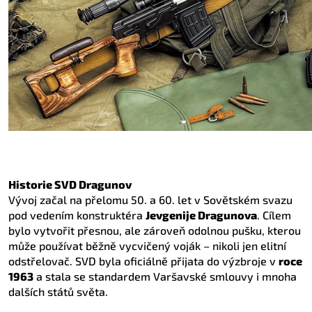
Historie SVD Dragunov
Vývoj začal na přelomu 50. a 60. let v Sovětském svazu
pod vedením konstruktéra
Jevgenije Dragunova
. Cílem
bylo vytvořit přesnou, ale zároveň odolnou pušku, kterou
může používat běžně vycvičený voják – nikoli jen elitní
odstřelovač. SVD byla oficiálně přijata do výzbroje v
roce
1963
a stala se standardem Varšavské smlouvy i mnoha
dalších států světa.