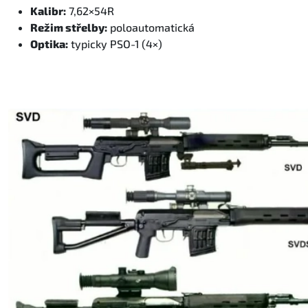
Kalibr:
7,62×54R
Režim střelby:
poloautomatická
Optika:
typicky PSO-1 (4×)