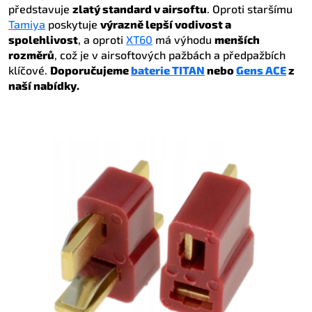
představuje
zlatý standard v airsoftu
. Oproti staršímu
Tamiya
poskytuje
výrazně lepší vodivost a
spolehlivost
, a oproti
XT60
má výhodu
menších
rozměrů
, což je v airsoftových pažbách a předpažbích
klíčové.
Doporučujeme
baterie TITAN
nebo
Gens ACE
z
naší nabídky.