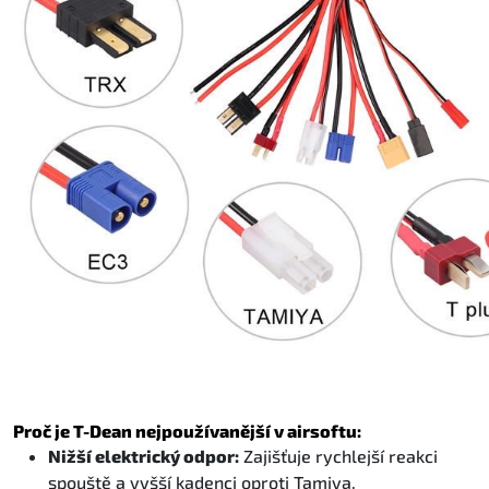
Proč je T-Dean nejpoužívanější v airsoftu:
Nižší elektrický odpor:
Zajišťuje rychlejší reakci
spouště a vyšší kadenci oproti Tamiya.