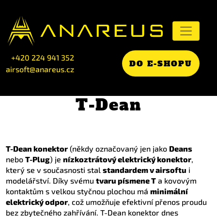
+420 224 941 352
DO E-SHOPU
airsoft@anareus.cz
T-Dean
T-Dean konektor
(někdy označovaný jen jako
Deans
nebo
T-Plug
) je
nízkoztrátový elektrický konektor
,
který se v současnosti stal
standardem v airsoftu
i
modelářství. Díky svému
tvaru písmene T
a kovovým
kontaktům s velkou styčnou plochou má
minimální
elektrický odpor
, což umožňuje efektivní přenos proudu
bez zbytečného zahřívání. T-Dean konektor dnes