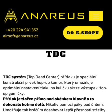
+420 224 941 352
DO E-SHOPU
airsoft@anareus.cz
TDC
TDC systém
(Top Dead Center) přítlaku je speciální
konstrukční prvek hop-up komor, který umožňuje
optimální nastavení tlaku na kuličku skrze výstupek Hop-
up gumičky.
Přítlak je tlačen přímo nad okénkem hlavně a to
dokonale kolmo dolů
. Nikoliv pomocí páky pod úhlem.
Umožňuje tak hráčům dosahovat lepší přesnosti střelby,