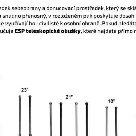
edek sebeobrany a donucovací prostředek, který se skl
 a snadno přenosný, v rozloženém pak poskytuje dosah a
ale využívají ho i civilisté k osobní obraně. Pokud hledá
ručuje
ESP teleskopické obušky
, které najdete přímo