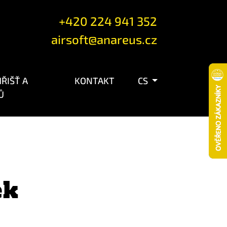
+420 224 941 352
airsoft@anareus.cz
ŘIŠŤ A
KONTAKT
CS
Ů
ek