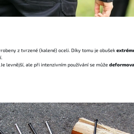
obeny z tvrzené (kalené) oceli. Díky tomu je obušek
extrém
í.
Je levnější, ale při intenzivním používání se může
deformova