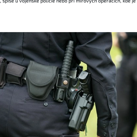
 spíše u vojenské policie nebo při mírových operacích, kde je