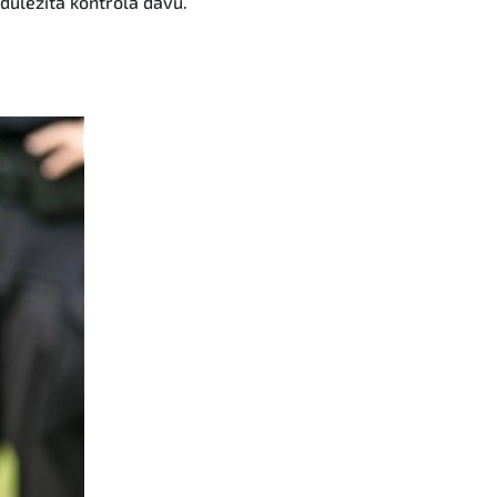
 důležitá kontrola davu.