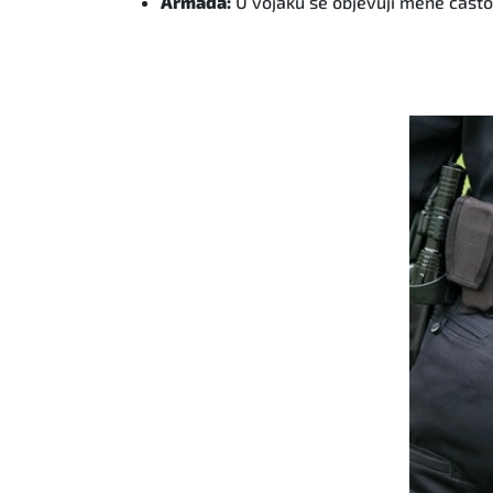
Armáda:
U vojáků se objevují méně často,