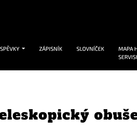
ÍSPĚVKY
ZÁPISNÍK
SLOVNÍČEK
MAPA H
SERVIS
eleskopický obuš