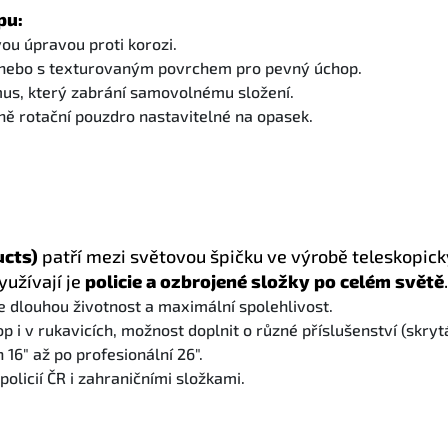
pu:
ou úpravou proti korozi.
 nebo s texturovaným povrchem pro pevný úchop.
us, který zabrání samovolnému složení.
ně rotační pouzdro nastavitelné na opasek.
ucts)
patří mezi světovou špičku ve výrobě teleskopick
užívají je
policie a ozbrojené složky po celém světě
e dlouhou životnost a maximální spolehlivost.
p i v rukavicích, možnost doplnit o různé příslušenství (skrytá
16" až po profesionální 26".
olicií ČR i zahraničními složkami.