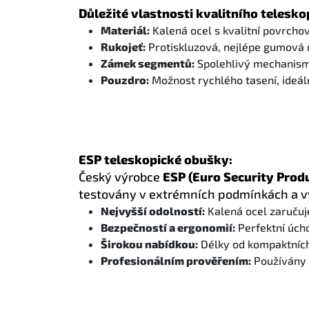
Důležité vlastnosti kvalitního telesko
Materiál:
Kalená ocel s kvalitní povrchov
Rukojeť:
Protiskluzová, nejlépe gumová
Zámek segmentů:
Spolehlivý mechanism
Pouzdro:
Možnost rychlého tasení, ideál
ESP teleskopické obušky:
Český výrobce
ESP (Euro Security Prod
testovány v extrémních podmínkách a vy
Nejvyšší odolností:
Kalená ocel zaručuj
Bezpečností a ergonomií:
Perfektní úcho
Širokou nabídkou:
Délky od kompaktních 
Profesionálním prověřením:
Používány p