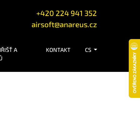
+420 224 941 352
airsoft@anareus.cz
ŘIŠŤ A
KONTAKT
CS
Ů