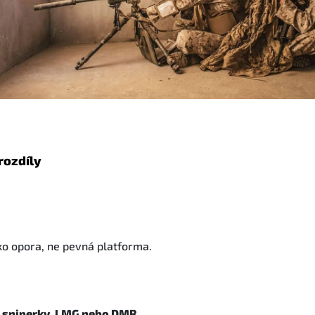
rozdíly
ako opora, ne pevná platforma.
a
sniperky, LMG nebo DMR
.