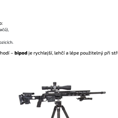
o:
ačů),
zicích.
ehodí –
bipod
je rychlejší, lehčí a lépe použitelný při st