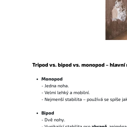
Tripod vs. bipod vs. monopod – hlavní 
Monopod
- Jedna noha.
- Velmi lehký a mobilní.
- Nejmenší stabilita – používá se spíše j
Bipod
- Dvě nohy.
- Vynikající stabilita pro
zbraně
, zejmén