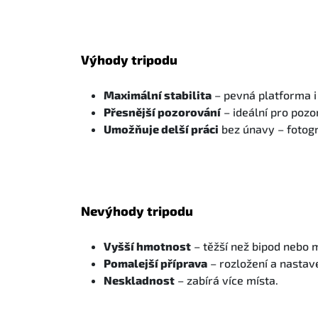
Výhody tripodu
Maximální stabilita
– pevná platforma i 
Přesnější pozorování
– ideální pro pozo
Umožňuje delší práci
bez únavy – fotogr
Nevýhody tripodu
Vyšší hmotnost
– těžší než bipod nebo
Pomalejší příprava
– rozložení a nastave
Neskladnost
– zabírá více místa.