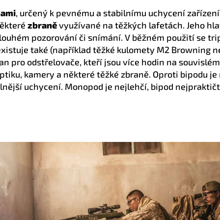
hami
, určený k pevnému a stabilnímu uchycení zařízení,
ěkteré
zbraně
využívané na těžkých lafetách. Jeho hlav
dlouhém pozorování či snímání. V běžném použití se tr
í existuje také (například těžké kulomety M2 Browning
ojan pro odstřelovače, kteří jsou více hodin na souvisl
 optiku, kamery a některé těžké zbraně. Oproti bipodu je
nější uchycení. Monopod je nejlehčí, bipod nejpraktičtě