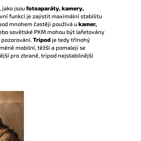
 jako jsou
fotoaparáty, kamery,
ní funkcí je zajistit maximální stabilitu
ipod mnohem častěji používá u
kamer,
 nebo sovětské PKM mohou být lafetovány
ém pozorování.
Tripod
je tedy třínohý
 méně mobilní, těžší a pomaleji se
jší pro zbraně, tripod nejstabilnější