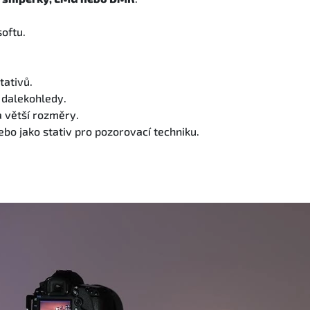
softu.
tativů.
í dalekohledy.
a větší rozměry.
bo jako stativ pro pozorovací techniku.