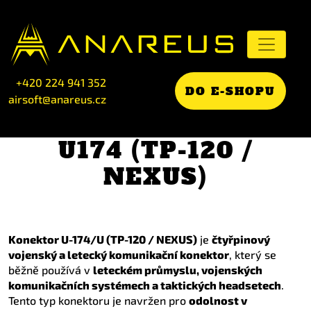
+420 224 941 352
DO E-SHOPU
airsoft@anareus.cz
U174 (TP-120 /
NEXUS)
Konektor U-174/U (TP-120 / NEXUS)
je
čtyřpinový
vojenský a letecký komunikační konektor
, který se
běžně používá v
leteckém průmyslu, vojenských
komunikačních systémech a taktických headsetech
.
Tento typ konektoru je navržen pro
odolnost v