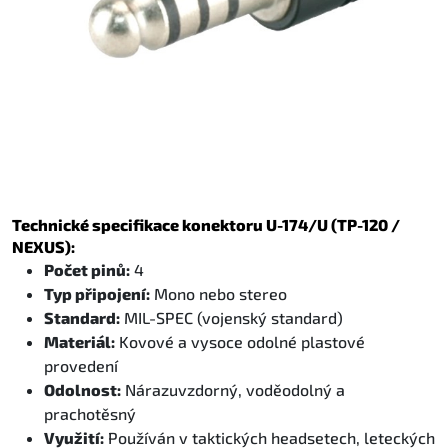
Technické specifikace konektoru U-174/U (TP-120 /
NEXUS):
Počet pinů:
4
Typ připojení:
Mono nebo stereo
Standard:
MIL-SPEC (vojenský standard)
Materiál:
Kovové a vysoce odolné plastové
provedení
Odolnost:
Nárazuvzdorný, voděodolný a
prachotěsný
Využití:
Používán v taktických headsetech, leteckých