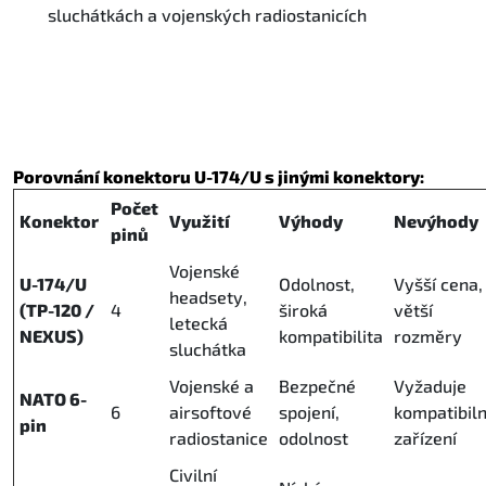
sluchátkách a vojenských radiostanicích
Porovnání konektoru U-174/U s jinými konektory:
Počet
Konektor
Využití
Výhody
Nevýhody
pinů
Vojenské
U-174/U
Odolnost,
Vyšší cena,
headsety,
(TP-120 /
4
široká
větší
letecká
NEXUS)
kompatibilita
rozměry
sluchátka
Vojenské a
Bezpečné
Vyžaduje
NATO 6-
6
airsoftové
spojení,
kompatibiln
pin
radiostanice
odolnost
zařízení
Civilní