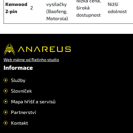
Nízká cena,
Kenwood
vysílačky
Nižší
2
široká
2-pin
(Baofeng,
odolnost
dostupnost
Motorola)
Web máme od Ratinho studio
Informace
Služby
Slovníček
Mapa hřišť a servisů
Partnerství
Kontakt