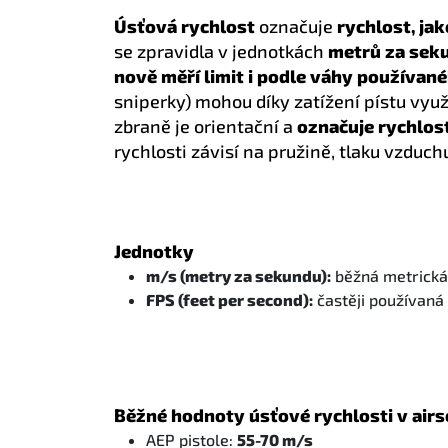
Úsťová rychlost
označuje
rychlost, jak
se zpravidla v jednotkách
metrů za sek
nově měří limit i podle váhy používané
sniperky) mohou díky zatížení pístu vyu
zbraně je orientační a
označuje rychlost
rychlosti závisí na pružině, tlaku vzduc
Jednotky
m/s (metry za sekundu):
běžná metrická
FPS (feet per second):
častěji používaná
Běžné hodnoty úsťové rychlosti v airs
AEP pistole:
55-70 m/s