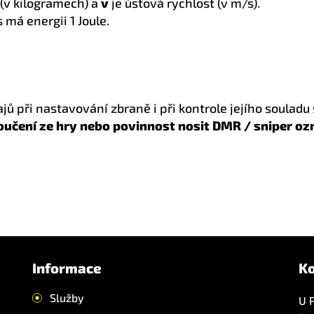
 (v kilogramech) a
v
je úsťová rychlost (v m/s).
 má energii 1 Joule.
jů při nastavování zbraně i při kontrole jejího souladu s
oučení ze hry nebo povinnost nosit DMR / sniper ozn
Informace
K
Služby
U 