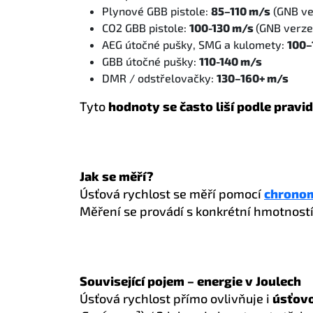
Plynové GBB pistole:
85–110 m/s
(GNB ve
CO2 GBB pistole:
100-130 m/s
(GNB verze
AEG útočné pušky, SMG a kulomety:
100
–
GBB útočné pušky:
110-140 m/s
DMR / odstřelovačky:
130–160+ m/s
Tyto
hodnoty se často liší podle pravi
Jak se měří?
Úsťová rychlost se měří pomocí
chrono
Měření se provádí s konkrétní hmotností 
Související pojem – energie v Joulech
Úsťová rychlost přímo ovlivňuje i
úsťovo