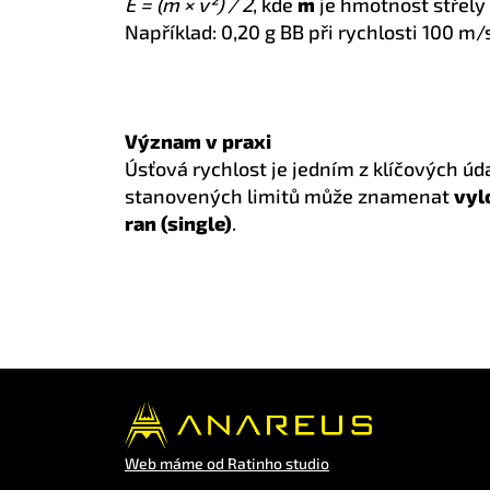
E = (m × v²) / 2
, kde
m
je hmotnost střely
Například: 0,20 g BB při rychlosti 100 m/s
Význam v praxi
Úsťová rychlost je jedním z klíčových úda
stanovených limitů může znamenat
vyl
ran (single)
.
Web máme od Ratinho studio