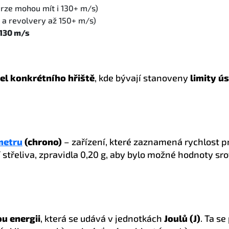
rze mohou mít i 130+ m/s)
 a revolvery až 150+ m/s)
130 m/s
del konkrétního hřiště
, kde bývají stanoveny
limity ú
metru
(chrono)
– zařízení, které zaznamená rychlost p
střeliva, zpravidla 0,20 g, aby bylo možné hodnoty sr
u energii
, která se udává v jednotkách
Joulů (J)
. Ta se