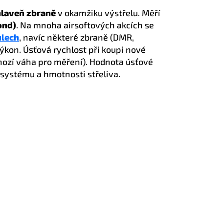
 hlaveň zbraně
v okamžiku výstřelu. Měří
ond)
. Na mnoha airsoftových akcích se
ulech
, navíc některé zbraně (DMR,
ýkon. Úsťová rychlost při koupi nové
hozí váha pro měření). Hodnota úsťové
 systému a hmotnosti střeliva.