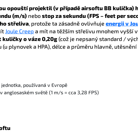
ou opouští projektil (v případě airsoftu BB kulička)
undu (m/s)
nebo
stop za sekundu (FPS – feet per sec
ho střeliva
, protože ta zásadně ovlivňuje
energii v Jo
žít
Joule Creep
a mít na těžším střelivu mnohem vyšší v
 kuličky o váze 0,20g
(což je nepsaný standard / výc
hu (u plynovek a HPA), délce a průměru hlavně, utěsnění
 jednotka, používaná v Evropě
 v anglosaském světě (1 m/s = cca 3,28 FPS)
oftu