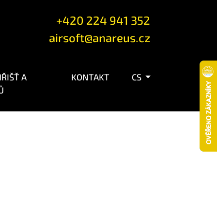
+420 224 941 352
airsoft@anareus.cz
ŘIŠŤ A
KONTAKT
CS
Ů