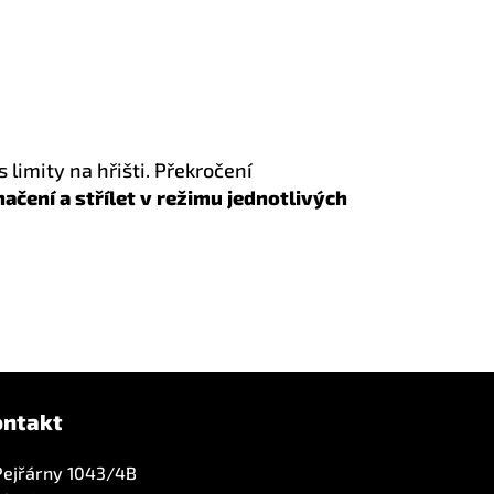
 limity na hřišti. Překročení
ačení a střílet v režimu jednotlivých
ontakt
Pejřárny 1043/4B