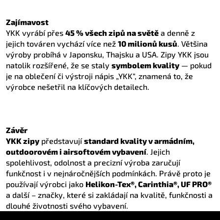
Zajímavost
YKK vyrábí přes
45 % všech zipů na světě
a denně z
jejich továren vychází více než
10 milionů kusů
. Většina
výroby probíhá v Japonsku, Thajsku a USA. Zipy YKK jsou
natolik rozšířené, že se staly
symbolem kvality
— pokud
je na oblečení či výstroji nápis „YKK“, znamená to, že
výrobce nešetřil na klíčových detailech.
Závěr
YKK zipy
představují
standard kvality v armádním,
outdoorovém i airsoftovém vybavení
. Jejich
spolehlivost, odolnost a precizní výroba zaručují
funkčnost i v nejnáročnějších podmínkách. Právě proto je
používají výrobci jako
Helikon-Tex®, Carinthia®, UF PRO®
a další – značky, které si zakládají na kvalitě, funkčnosti a
dlouhé životnosti svého vybavení.