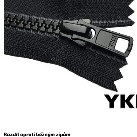
Rozdíl oproti běžným zipům