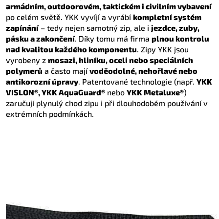
armádním, outdoorovém, taktickém i civilním vybavení
po celém světě. YKK vyvíjí a vyrábí
kompletní systém
zapínání
– tedy nejen samotný zip, ale i
jezdce, zuby,
pásku a zakončení
. Díky tomu má firma
plnou kontrolu
nad kvalitou každého komponentu
. Zipy YKK jsou
vyrobeny z
mosazi, hliníku, oceli nebo speciálních
polymerů
a často mají
voděodolné, nehořlavé nebo
antikorozní úpravy
. Patentované technologie (např.
YKK
VISLON®, YKK AquaGuard®
nebo
YKK Metaluxe®
)
zaručují plynulý chod zipu i při dlouhodobém používání v
extrémních podmínkách.