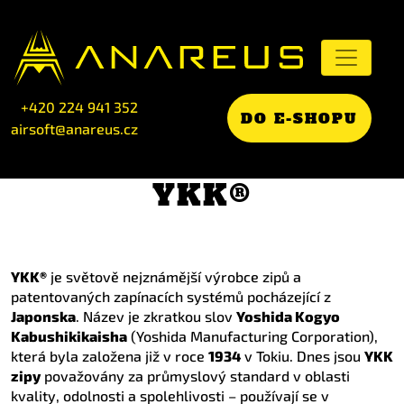
+420 224 941 352
DO E-SHOPU
airsoft@anareus.cz
YKK®
YKK®
je světově nejznámější výrobce zipů a
patentovaných zapínacích systémů pocházející z
Japonska
. Název je zkratkou slov
Yoshida Kogyo
Kabushikikaisha
(Yoshida Manufacturing Corporation),
která byla založena již v roce
1934
v Tokiu. Dnes jsou
YKK
zipy
považovány za průmyslový standard v oblasti
kvality, odolnosti a spolehlivosti – používají se v