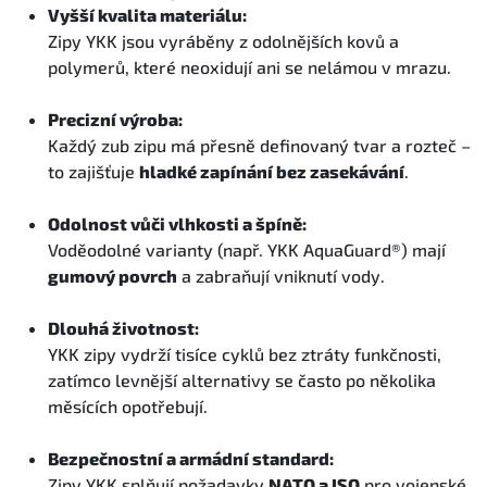
Vyšší kvalita materiálu:
Zipy YKK jsou vyráběny z odolnějších kovů a
polymerů, které neoxidují ani se nelámou v mrazu.
Precizní výroba:
Každý zub zipu má přesně definovaný tvar a rozteč –
to zajišťuje
hladké zapínání bez zasekávání
.
Odolnost vůči vlhkosti a špíně:
Voděodolné varianty (např. YKK AquaGuard®) mají
gumový povrch
a zabraňují vniknutí vody.
Dlouhá životnost:
YKK zipy vydrží tisíce cyklů bez ztráty funkčnosti,
zatímco levnější alternativy se často po několika
měsících opotřebují.
Bezpečnostní a armádní standard:
Zipy YKK splňují požadavky
NATO a ISO
pro vojenské