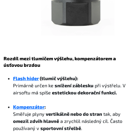
Rozdíl mezi tlumičem výšlehu, kompenzátorem a
úsťovou brzdou
Flash hider
(tlumič výšlehu):
Primárně určen ke
snížení záblesku
při výstřelu. V
airsoftu má spíše
estetickou dekorační funkci.
Kompenzátor
:
Směřuje plyny
vertikálně nebo do stran
tak, aby
omezil zdvih hlavně
a zrychlil následný cíl. Často
používaný v
sportovní střelbě
.