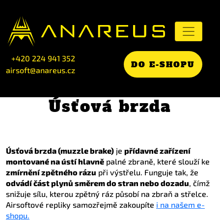
+420 224 941 352
DO E-SHOPU
airsoft@anareus.cz
Úsťová brzda
Úsťová brzda (muzzle brake)
je
přídavné zařízení
montované na ústí hlavně
palné zbraně, které slouží ke
zmírnění zpětného rázu
při výstřelu. Funguje tak, že
odvádí část plynů směrem do stran nebo dozadu
, čímž
snižuje sílu, kterou zpětný ráz působí na zbraň a střelce.
Airsoftové repliky samozřejmě zakoupíte
i na našem e-
shopu.