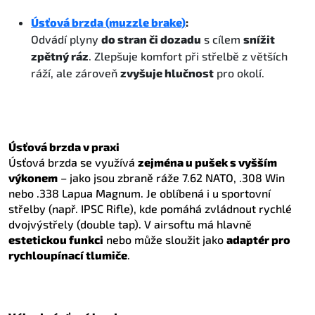
Úsťová brzda (muzzle brake)
:
Odvádí plyny
do stran či dozadu
s cílem
snížit
zpětný ráz
. Zlepšuje komfort při střelbě z větších
ráží, ale zároveň
zvyšuje hlučnost
pro okolí.
Úsťová brzda v praxi
Úsťová brzda se využívá
zejména u pušek s vyšším
výkonem
– jako jsou zbraně ráže 7.62 NATO, .308 Win
nebo .338 Lapua Magnum. Je oblíbená i u sportovní
střelby (např. IPSC Rifle), kde pomáhá zvládnout rychlé
dvojvýstřely (double tap). V airsoftu má hlavně
estetickou funkci
nebo může sloužit jako
adaptér pro
rychloupínací tlumiče
.